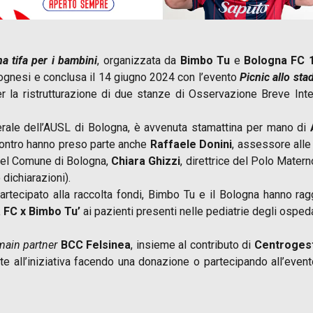
a tifa per i bambini
, organizzata da
Bimbo Tu
e
Bologna FC 
bolognesi e conclusa il 14 giugno 2024 con l’evento
Picnic allo sta
er la ristrutturazione di due stanze di Osservazione Breve Int
nerale dell’AUSL di Bologna, è avvenuta stamattina per mano di
incontro hanno preso parte anche
Raffaele Donini
, assessore alle
 del Comune di Bologna,
Chiara Ghizzi
, direttrice del Polo Mater
 dichiarazioni).
rtecipato alla raccolta fondi, Bimbo Tu e il Bologna hanno rag
 FC x Bimbo Tu’
ai pazienti presenti nelle pediatrie degli ospeda
main partner
BCC Felsinea
, insieme al contributo di
Centroges
te all’iniziativa facendo una donazione o partecipando all’event