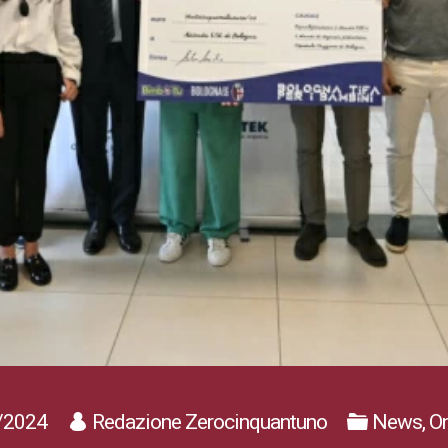
/2024
Redazione Zerocinquantuno
News, On