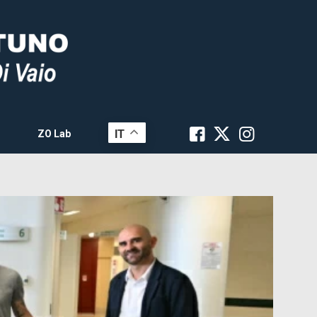
IT
ZO Lab