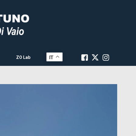
IT
ZO Lab