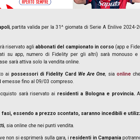
poli
, partita valida per la 31^ giornata di Serie A Enilive 202
rà riservato agli
abbonati del campionato in corso
(app e Fide
ati su app, numero di Fidelity per gli altri) sarà monouso 
se sarà attiva solo la vendita online.
to ai
possessori di Fidelity Card
We Are One
, sia
online
che
rd emesse fino al 09/03 compreso.
acquisto sarà riservato ai
residenti a Bologna e provincia.
A
e fasi, essendo a prezzo scontato, saranno incedibili e utiliz
ti
, sia online che nei punti vendita.
ve non si esprimerà sulla gara, i
residenti in Campania
potranno