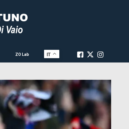
IT
ZO Lab