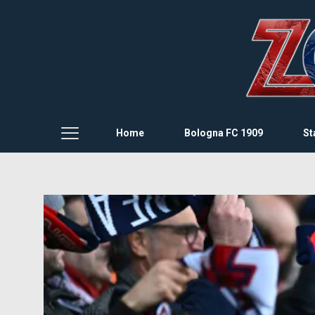
Home
Bologna FC 1909
St