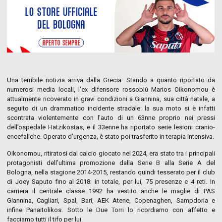
Una terribile notizia arriva dalla Grecia. Stando a quanto riportato da
numerosi media locali, l’ex difensore rossoblù Marios Oikonomou è
attualmente ricoverato in gravi condizioni a Giannina, sua città natale, a
seguito di un drammatico incidente stradale: la sua moto si è infatti
scontrata violentemente con l’auto di un 63nne proprio nei pressi
dell’ospedale Hatzikostas, e il 33enne ha riportato serie lesioni cranio-
encefaliche. Operato d’urgenza, è stato poi trasferito in terapia intensiva.
Oikonomou, ritiratosi dal calcio giocato nel 2024, era stato tra i principali
protagonisti dell’ultima promozione dalla Serie B alla Serie A del
Bologna, nella stagione 2014-2015, restando quindi tesserato per il club
di Joey Saputo fino al 2018: in totale, per lui, 75 presenze e 4 reti. In
carriera il centrale classe 1992 ha vestito anche le maglie di PAS
Giannina, Cagliari, Spal, Bari, AEK Atene, Copenaghen, Sampdoria e
infine Panaitolikos. Sotto le Due Torri lo ricordiamo con affetto e
facciamo tutti il tifo per lui.