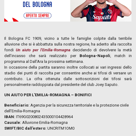
Il Bologna FC 1909, vicino a tutte le famiglie colpite dalla terribile
alluvione che si è abbattuta sulla nostra regione, ha aderito alla raccolta
fondi
Un aiuto per l’Emilia-Romagna
decidendo di devolvere la metà
dell’incasso che sarà realizzato per
Bologna-Napoli
, match in
programma al Dall’Ara la prossima settimana.
In occasione della partita saranno inoltre collocati ai vari ingressi dello
stadio dei punti di raccolta per consentire anche ai tifosi di versare un
contributo. La cifra ottenuta dalle sottoscrizioni dei tifosi sarà
personalmente raddoppiata dal presidente del club Joey Saputo.
UN AIUTO PER L’EMILIA-ROMAGNA – BONIFICI
Beneficiario:
Agenzia per la sicurezza territoriale e la protezione civile
dell’Emilia-Romagna
IBAN:
IT69G0200802435000104428964
Causale:
Alluvione Emilia-Romagna
SWIFT/BIC dall’estero:
UNCRITM1OM0