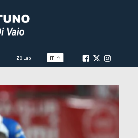
IT
ZO Lab