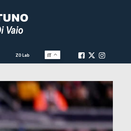
IT
ZO Lab