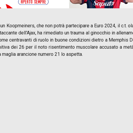
 Teun Koopmeiners, che non potrà partecipare a Euro 2024, il c.t.
ttaccante dell’Ajax, ha rimediato un trauma al ginocchio in allen
me centravanti di ruolo in buone condizioni dietro a Memphis Dep
nitiva dei 26 per il noto risentimento muscolare accusato a metà 
a maglia arancione numero 21 lo aspetta.