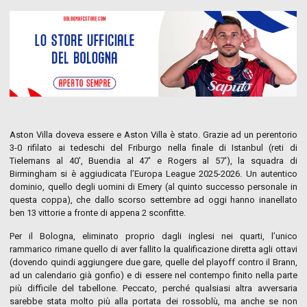
Aston Villa doveva essere e Aston Villa è stato. Grazie ad un perentorio
3-0 rifilato ai tedeschi del Friburgo nella finale di Istanbul (reti di
Tielemans al 40′, Buendia al 47′ e Rogers al 57′), la squadra di
Birmingham si è aggiudicata l’Europa League 2025-2026. Un autentico
dominio, quello degli uomini di Emery (al quinto successo personale in
questa coppa), che dallo scorso settembre ad oggi hanno inanellato
ben 13 vittorie a fronte di appena 2 sconfitte.
Per il Bologna, eliminato proprio dagli inglesi nei quarti, l’unico
rammarico rimane quello di aver fallito la qualificazione diretta agli ottavi
(dovendo quindi aggiungere due gare, quelle del playoff contro il Brann,
ad un calendario già gonfio) e di essere nel contempo finito nella parte
più difficile del tabellone. Peccato, perché qualsiasi altra avversaria
sarebbe stata molto più alla portata dei rossoblù, ma anche se non