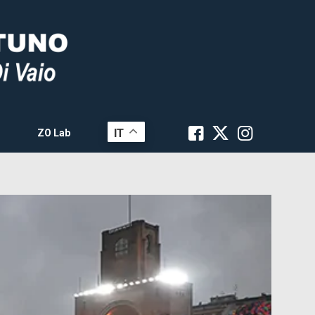
IT
ZO Lab