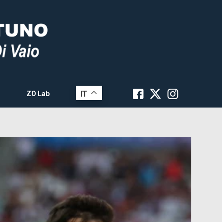
IT
ZO Lab