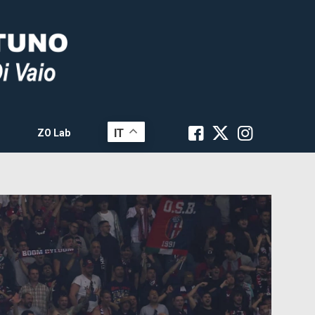
IT
ZO Lab