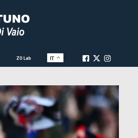
IT
ZO Lab