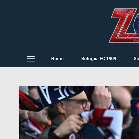
Home
Bologna FC 1909
St