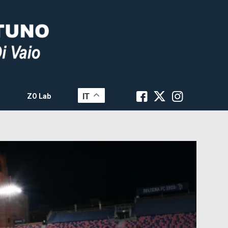
IT
ZO Lab