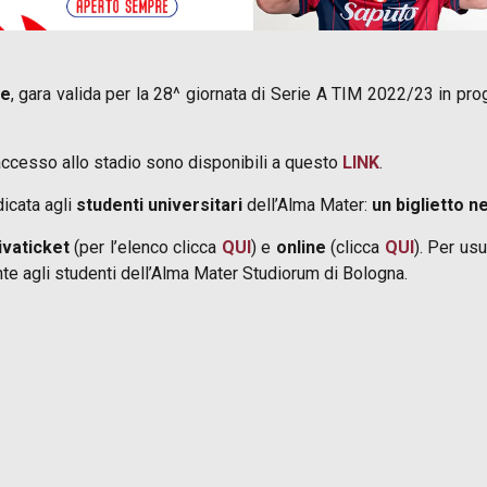
se
, gara valida per la 28^ giornata di Serie A TIM 2022/23 in p
d’accesso allo stadio sono disponibili a questo
LINK
.
icata agli
studenti universitari
dell’Alma Mater:
un biglietto ne
ivaticket
(per l’elenco clicca
QUI
) e
online
(clicca
QUI
). Per us
te agli studenti dell’Alma Mater Studiorum di Bologna.