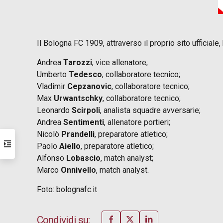
Il Bologna FC 1909, attraverso il proprio sito ufficia
Andrea
Tarozzi
, vice allenatore;
Umberto
Tedesco
, collaboratore tecnico;
Vladimir
Cepzanovic
, collaboratore tecnico;
Max
Urwantschky
, collaboratore tecnico;
Leonardo
Scirpoli
, analista squadre avversarie;
Andrea
Sentimenti
, allenatore portieri;
Nicolò
Prandelli
, preparatore atletico;
Paolo
Aiello
, preparatore atletico;
Alfonso
Lobascio
, match analyst;
Marco
Onnivello
, match analyst.
Foto: bolognafc.it
Condividi su: