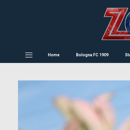
Home
Bologna FC 1909
St