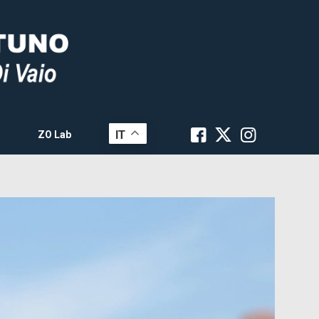
IT
ZO Lab