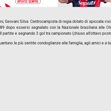
anni, Geovani Silva. Centrocampista di regia dotato di spiccata v
89 dopo essersi segnalato con la Nazionale brasiliana alle Ol
8 partite e segnando 3 gol tra campionato (chiuso all’ottavo posto
antuno le più sentite condoglianze alla famiglia, agli amici e a t