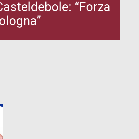
 Casteldebole: “Forza
Bologna”