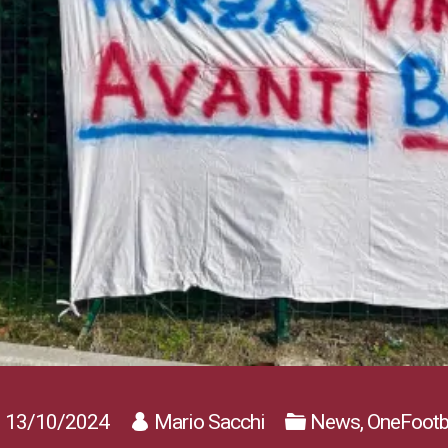
13/10/2024
Mario Sacchi
News, OneFootb