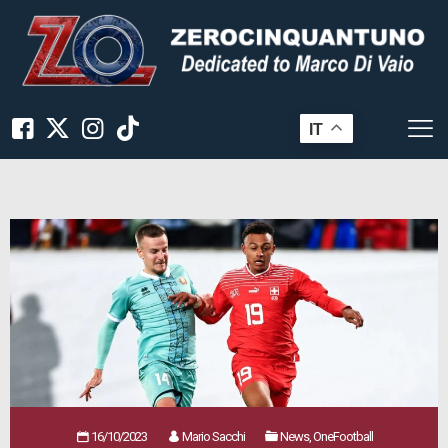
IT
16/10/2023
Mario Sacchi
News, OneFootball