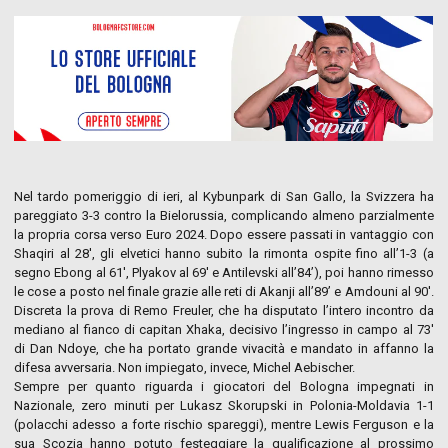
Nel tardo pomeriggio di ieri, al Kybunpark di San Gallo, la Svizzera ha
pareggiato 3-3 contro la Bielorussia, complicando almeno parzialmente
la propria corsa verso Euro 2024. Dopo essere passati in vantaggio con
Shaqiri al 28′, gli elvetici hanno subito la rimonta ospite fino all’1-3 (a
segno Ebong al 61′, Plyakov al 69′ e Antilevski all’84’), poi hanno rimesso
le cose a posto nel finale grazie alle reti di Akanji all’89’ e Amdouni al 90′.
Discreta la prova di Remo Freuler, che ha disputato l’intero incontro da
mediano al fianco di capitan Xhaka, decisivo l’ingresso in campo al 73′
di Dan Ndoye, che ha portato grande vivacità e mandato in affanno la
difesa avversaria. Non impiegato, invece, Michel Aebischer.
Sempre per quanto riguarda i giocatori del Bologna impegnati in
Nazionale, zero minuti per Lukasz Skorupski in Polonia-Moldavia 1-1
(polacchi adesso a forte rischio spareggi), mentre Lewis Ferguson e la
sua Scozia hanno potuto festeggiare la qualificazione al prossimo