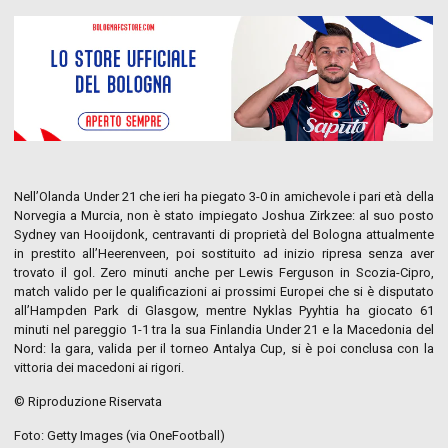
Nell’Olanda Under 21 che ieri ha piegato 3-0 in amichevole i pari età della
Norvegia a Murcia, non è stato impiegato Joshua Zirkzee: al suo posto
Sydney van Hooijdonk, centravanti di proprietà del Bologna attualmente
in prestito all’Heerenveen, poi sostituito ad inizio ripresa senza aver
trovato il gol. Zero minuti anche per Lewis Ferguson in Scozia-Cipro,
match valido per le qualificazioni ai prossimi Europei che si è disputato
all’Hampden Park di Glasgow, mentre Nyklas Pyyhtia ha giocato 61
minuti nel pareggio 1-1 tra la sua Finlandia Under 21 e la Macedonia del
Nord: la gara, valida per il torneo Antalya Cup, si è poi conclusa con la
vittoria dei macedoni ai rigori.
© Riproduzione Riservata
Foto: Getty Images (via OneFootball)