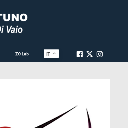
IT
ZO Lab