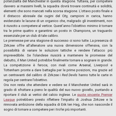
potenzialità del Manchester in questa stagione. Tuttavia, per competere
davvero ai massimi livelli, la squadra dovrà trovare continuità e solidità,
elementi che sono mancati nella scorsa stagione. L’ottavo posto finale e
il distacco abissale dai cugini del City, campioni in carica, hanno
evidenziato le lacune di un organico che, malgrado gli investimenti, non
è riuscito a competere al vertice. Quest’anno l’obiettivo minimo è tornare
tra le prime quattro e garantirsi un posto in Champions, un traguardo
essenziale per un club di tale calibro.
Le premesse per una stagione di successo ci sono tutte. La presenza di
Zirkzee offre all’allenatore una nuova dimensione offensiva, con la
possibilità di variare le soluzioni tattiche e rendere l’attacco più
imprevedibile. Se l’olandese riuscirà a mantenere le promesse del
debutto, il Man United potrebbe finalmente tornare a sognare in grande.
La competizione è feroce, con rivali come Arsenal, Liverpool e
Tottenham pronte a dare battaglia per le prime posizioni, ma grazie ad
un centravanti del calibro di Zirkzee i
Red Devils
hanno tutte le carte in
regola per centrare l’obiettivo.
Ora non resta che attendere e vedere se il Manchester United sarà in
grado di sfruttare a pieno le qualità del suo nuovo gioiello, puntando a
riportare il club ai vertici del calcio inglese. Le
quote vincente Premier
League
potrebbero presto riflettere l’impatto di Joshua Zirkzee e la
rinnovata ambizione della squadra di Erik ten Hag, che non nasconde il
sogno di tornare a competere per i trofei più importanti.