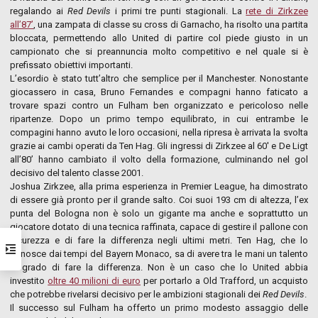
regalando ai
Red Devils
i primi tre punti stagionali. La
rete di Zirkzee
all’87’
, una zampata di classe su cross di Garnacho, ha risolto una partita
bloccata, permettendo allo United di partire col piede giusto in un
campionato che si preannuncia molto competitivo e nel quale si è
prefissato obiettivi importanti.
L’esordio è stato tutt’altro che semplice per il Manchester. Nonostante
giocassero in casa, Bruno Fernandes e compagni hanno faticato a
trovare spazi contro un Fulham ben organizzato e pericoloso nelle
ripartenze. Dopo un primo tempo equilibrato, in cui entrambe le
compagini hanno avuto le loro occasioni, nella ripresa è arrivata la svolta
grazie ai cambi operati da Ten Hag. Gli ingressi di Zirkzee al 60′ e De Ligt
all’80’ hanno cambiato il volto della formazione, culminando nel gol
decisivo del talento classe 2001.
Joshua Zirkzee, alla prima esperienza in Premier League, ha dimostrato
di essere già pronto per il grande salto. Coi suoi 193 cm di altezza, l’ex
punta del Bologna non è solo un gigante ma anche e soprattutto un
giocatore dotato di una tecnica raffinata, capace di gestire il pallone con
sicurezza e di fare la differenza negli ultimi metri. Ten Hag, che lo
conosce dai tempi del Bayern Monaco, sa di avere tra le mani un talento
in grado di fare la differenza. Non è un caso che lo United abbia
investito
oltre 40 milioni di euro
per portarlo a Old Trafford, un acquisto
che potrebbe rivelarsi decisivo per le ambizioni stagionali dei
Red Devils
.
Il successo sul Fulham ha offerto un primo modesto assaggio delle