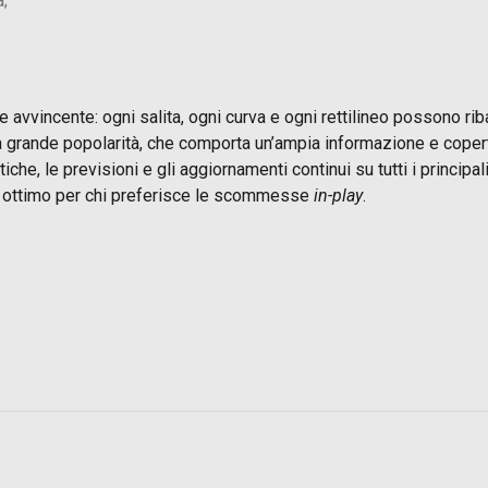
a;
vincente: ogni salita, ogni curva e ogni rettilineo possono ribalt
a grande popolarità, che comporta un’ampia informazione e coper
iche, le previsioni e gli aggiornamenti continui su tutti i principal
d è ottimo per chi preferisce le scommesse
in-play
.