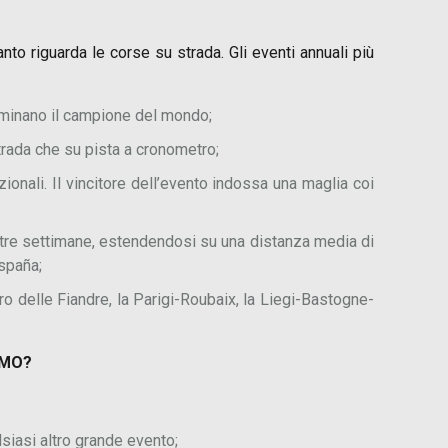
anto riguarda le corse su strada. Gli eventi annuali più
rminano il campione del mondo;
trada che su pista a cronometro;
onali. Il vincitore dell’evento indossa una maglia coi
 tre settimane, estendendosi su una distanza media di
España;
ro delle Fiandre, la Parigi-Roubaix, la Liegi-Bastogne-
SMO?
alsiasi altro grande evento;