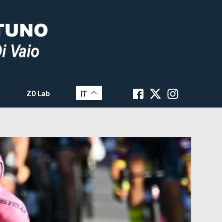
IT
ZO Lab