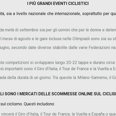
I PIÙ GRANDI EVENTI CICLISTICI
à, sia a livello nazionale che internazionale, soprattutto per qu
a metà di settembre sia per gli uomini che per le donne e dete
el mese di agosto e le gare incluse nelle Olimpiadi sono sia su s
ugno, secondo date diverse stabilite dalle varie Federazioni nazi
este competizioni si sviluppano lungo 20-22 tappe e durano circa
importanti sono il Giro d’Italia, il Tour de France e la Vuelta a 
da della durata di un giorno. Tra queste la Milano-Sanremo, il Gi
LI SONO I MERCATI DELLE SCOMMESSE ONLINE SUL CICLI
sul ciclismo. Questi includono:
incerà il Giro d’Italia, il Tour de France, la Vuelta a España o qu