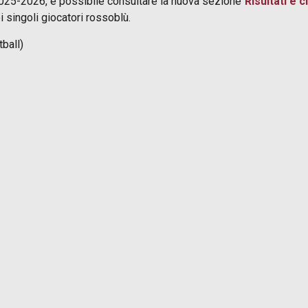
 2025-2026, è possibile consultare la nuova sezione
Risultati e c
i singoli giocatori rossoblù.
ball)