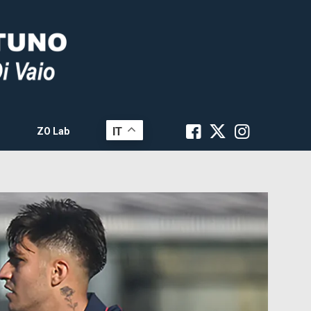
IT
ZO Lab