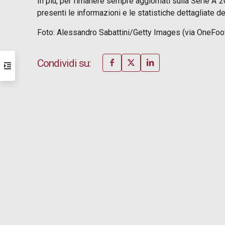
In più, per rimanere sempre aggiornati sulla Serie A
presenti le informazioni e le statistiche dettagliate de
Foto: Alessandro Sabattini/Getty Images (via OneFoot
Condividi su: