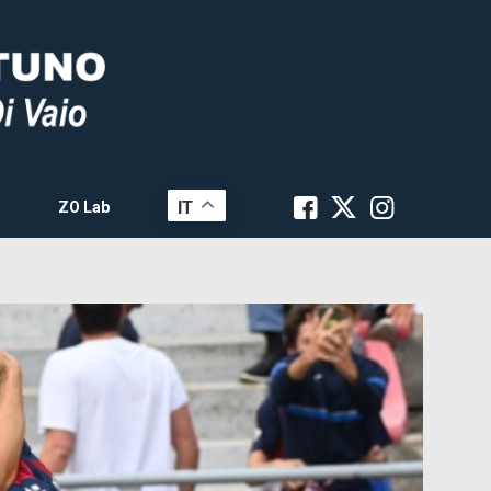
IT
ZO Lab