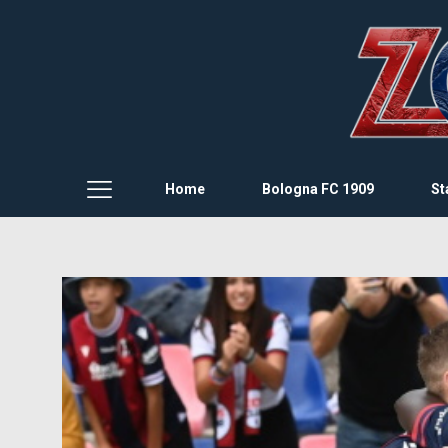
Home
Bologna FC 1909
St