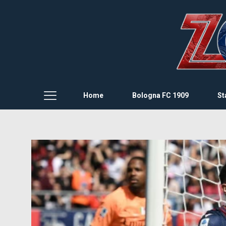
Home
Bologna FC 1909
St