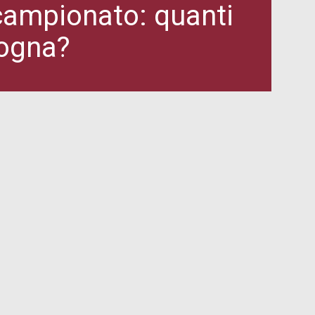
 campionato: quanti
logna?