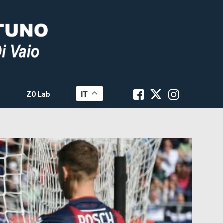
IT
ZO Lab