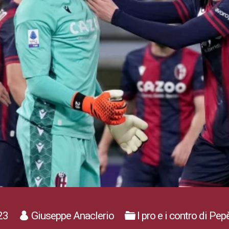
23
Giuseppe Anaclerio
I pro e i contro di Pe