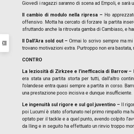
Giovedì i ragazzi saranno di scena ad Empoli, e sarà u
Il cambio di modulo nella ripresa –
Ho apprezzato
offensivo. Motta ha cercato di forzare la partita in
sfruttando anche la ritrovata gamba di Cambiaso, e han
Il Dall’Ara sold out –
Ormai lo scrivo sempre ma mi pi
trovano motivazioni extra. Purtroppo non era bastata,
CONTRO
La leziosità di Zirkzee e l’inefficacia di Barrow –
D
era stata una partita storta per tutti, dall’altro c
l’olandese entra quasi sempre a partita in corso. Barr
una prestazione poco incisiva e dunque insufficiente.
Le ingenuità sul rigore e sul gol juventino –
Il rig
poi Lucumí è stato sfortunato nel primo rimpallo ma h
optato per il tackle e a quel punto, avendo colpito l’a
da Iling e in seguito ha effettuato un rinvio troppo m