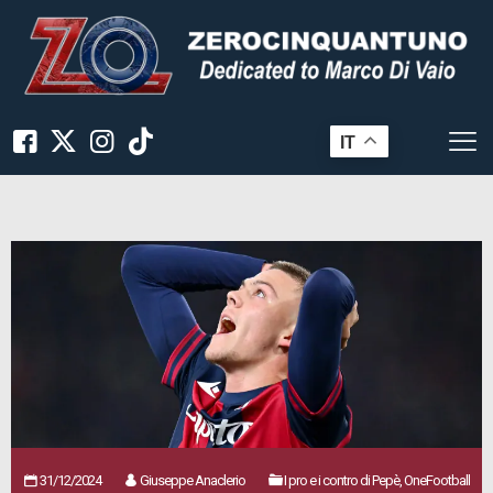
IT
31/12/2024
Giuseppe Anaclerio
I pro e i contro di Pepè, OneFootball