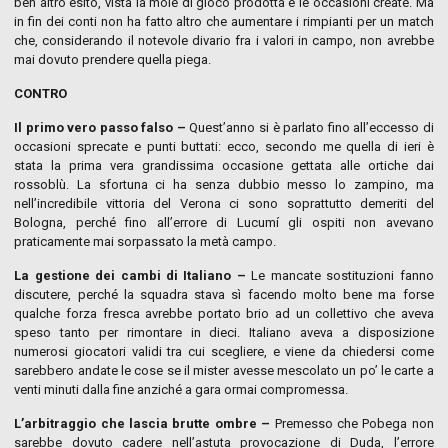
ben altro esito, vista la mole di gioco prodotta e le occasioni create. Ma
in fin dei conti non ha fatto altro che aumentare i rimpianti per un match
che, considerando il notevole divario fra i valori in campo, non avrebbe
mai dovuto prendere quella piega.
CONTRO
Il primo vero passo falso –
Quest’anno si è parlato fino all’eccesso di
occasioni sprecate e punti buttati: ecco, secondo me quella di ieri è
stata la prima vera grandissima occasione gettata alle ortiche dai
rossoblù. La sfortuna ci ha senza dubbio messo lo zampino, ma
nell’incredibile vittoria del Verona ci sono soprattutto demeriti del
Bologna, perché fino all’errore di Lucumí gli ospiti non avevano
praticamente mai sorpassato la metà campo.
La gestione dei cambi di Italiano –
Le mancate sostituzioni fanno
discutere, perché la squadra stava sì facendo molto bene ma forse
qualche forza fresca avrebbe portato brio ad un collettivo che aveva
speso tanto per rimontare in dieci. Italiano aveva a disposizione
numerosi giocatori validi tra cui scegliere, e viene da chiedersi come
sarebbero andate le cose se il mister avesse mescolato un po’ le carte a
venti minuti dalla fine anziché a gara ormai compromessa.
L’arbitraggio che lascia brutte ombre –
Premesso che Pobega non
sarebbe dovuto cadere nell’astuta provocazione di Duda, l’errore