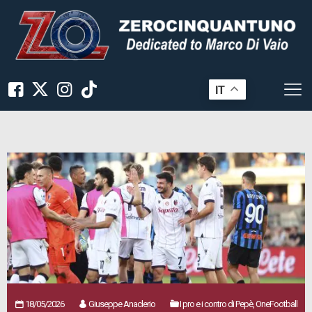
IT
18/05/2026
Giuseppe Anaclerio
I pro e i contro di Pepè, OneFootball