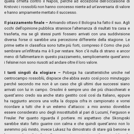
quella offerta contro il Napoli, perché ad eccezione dell’occasione di
Krstovic i rossoblù non hanno concesso niente ad un’avversaria di valore
e hanno ampiamente meritato il successo.
Il piazzamento finale –
Arrivando ottavo il Bologna ha fatto il suo. Agli
occhi dell’opinione pubblica stranisce l’alternanza di risultati tra casa e
trasferta, ma se gli stessi punti fossero arrivati con una suddivisione
diversa forse ci sarebbe una percezione differente della stagione. Le
prime sette in classifica sono tutte più forti, compreso il Como che può
sembrare un’infiltrata ma è lì per restare. Non c’è nulla di strano e ancor
meno di fallimentare in questo piazzamento, semplicemente quest’anno
i felsinei non sono riusciti ad andare oltre il loro valore.
I tanti singoli da elogiare –
Pobega ha caratteristiche uniche nel
centrocampo rossoblù, dispiace che abbia avuto così poco minutaggio
perché secondo me non è un caso che gli ultimi due successi siano
arrivati con lui in campo. Orsolini è sempre uno dei più chiacchierati e
quest’anno credo sia anche stato gestito così così da Italiano, eppure
ha raggiunto ancora una volta la doppia cifra in campionato e vorrei
ricordare a tutti che è un esterno d’attacco: a mio avviso dovrebbe
essere considerato uno degli insostituibili al pari di Lucumí, Ferguson e
Freuler. Per quanto riguarda il portiere. mi aspettavo che Skorupski
sarebbe stato fatto guarire con calma e che quindi quest’anno non lo
avremmo più rivisto, invece Lukasz ha dimostrato di stare già benone e