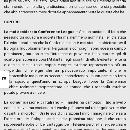
ha pure salvato il risultato. Rowe ormai non stupisce più, mentre Miranda
sta finendo l’anno alla grandissima, non si capisce come sia possibile
che abbia trascorso mesi di totale appannamento viste le qualità che ha.
CONTRO
La mai desiderata Conference League –
Se non bastasse il fatto che
nessuno tra squadra e società l’ha mai nemmeno nominata, ieri c’è stata
l’ulteriore conferma che la Conference non è mai stata un obiettivo per il
Bologna. Indubbiamente ieri Ferguson e compagni sono scesi in campo
per vincere, ma non c’era l’interesse di provare a farlo con tre gol di
scarto per superare così l’Atalanta negli scontri diretti. Evidentemente si
è deciso che la terza coppa europea avrebbe rappresentato più un
dispendio di energie che un palcoscenico importante, il che è
comprensibile ma pure un peccato: considerando il buon cammino fatto
dalla squadra quest’anno in Europa League, forse la Conference
avrebbe realmente rappresentato un torneo che i rossoblù avrebbe
potuto provare a vincere.
La comunicazione di Italiano –
Il mister ha cambiato il tiro a livello
comunicativo, ma continuo a ritenerlo più bravo sul rettangolo verde che
davanti ai microfoni. Ora le sue dichiarazioni fanno immaginare che sarà
l’allenatore del Bologna anche nella prossima stagione, il che credo
rappresenterebbe un bel vantaggio per i felsinei perché ha le idee chiare
e ottime abilità manageriali, ma ieri nel post partita mi ha comunque