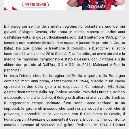
È il derby più sentito della nostra regione, nonostante sia uno dei più
giovani: Bologna-Cesena, che torna in scena stasera a undici anni
dall’ultima volta, si gioca ufficialmente solo dal 3 settembre 1969, primo
incontro non amichevole tra le due squadre (accadde proprio in Coppa
Italia). Da quel giorno le traiettorie di rossoblù e bianconeri si sono
incrociate 44 volte, di cui 20 in Serie A. E, udite udite, ad avere più volte la
meglio nel massimo campionato è stato il Cesena, con 7 vittorie a 4 (le
ultime due proprio al Dall’Ara, 0-1 e 0-2 nel 2011, Malesani e Pioli in
panchina).
In realtà l’eterna sfida tra la regina dell’Emilia e quella della Romagna
cominciò molti anni prima, esattamente nel 1944, quando in un Paese
spezzato in due dalla guerra si disputava il Campionato Alta Italia,
gestito direttamente dalla Repubblica Sociale. Privo del Littoriale, adibito
a deposito di materiali bellici, il Bologna di allora si allenava allo Sterlino,
il leggendario campo inclinato fuori porta Santo Stefano: in un
improbabile girone eliminatorio che contava sia squadre nobili che di
provincia, i rossoblù se la vedevano con il San Pietro in Casale, il
Forlimpopoli, il Faenza e ovviamente il Cesena. E così il primo confronto
assoluto avvenne al Manuzzi, nel gelido febbraio del 1944: i felsinei