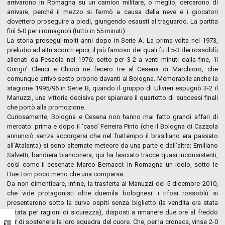
arrivarono in Romagna su un camion militare, o meglio, cercarono di
arrivare, perché il mezzo si fermò a causa della neve e i giocatori
dovettero proseguire a piedi, giungendo esausti al traguardo. La partita
finì 5-0 per i romagnoli (tutto in 55 minuti).
La storia proseguì molti anni dopo in Serie A. La prima volta nel 1973,
preludio ad altri scontri epici, il più famoso dei quali fu il 5-3 dei rossoblù
allenati da Pesaola nel 1976: sotto per 3-2 a venti minuti dalla fine, ‘il
Gringo’ Clerici e Chiodi ne fecero tre al Cesena di Marchioro, che
comunque arrivò sesto proprio davanti al Bologna. Memorabile anche la
stagione 1995/96 in Serie B, quando il gruppo di Ulivieri espugnò 3-2 il
Manuzzi, una vittoria decisiva per spianare il quartetto di successi finali
che portò alla promozione.
Curiosamente, Bologna e Cesena non hanno mai fatto grandi affari di
mercato: prima e dopo il ‘caso’ Ferreira Pinto (che il Bologna di Cazzola
annunciò senza accorgersi che nel frattempo il brasiliano era passato
all’Atalanta) si sono alternate meteore da una parte e dall’altra: Emiliano
Salvetti, bandiera bianconera, qui ha lasciato tracce quasi inconsistenti,
così come il cesenate Marco Bernacci: in Romagna un idolo, sotto le
Due Torri poco meno che una comparsa.
Da non dimenticare, infine, la trasferta al Manuzzi del 5 dicembre 2010,
che vide protagonisti oltre duemila bolognesi: i tifosi rossoblù si
presentarono sotto la curva ospiti senza biglietto (la vendita era stata
vietata per ragioni di sicurezza), disposti a rimanere due ore al freddo
pur di sostenere la loro squadra del cuore. Che, per la cronaca, vinse 2-0