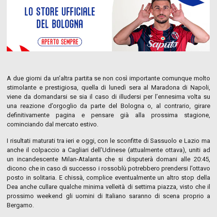
A due giorni da un’altra partita se non così importante comunque molto
stimolante e prestigiosa, quella di lunedì sera al Maradona di Napoli,
viene da domandarsi se sia il caso di illudersi per l’ennesima volta su
una reazione d’orgoglio da parte del Bologna o, al contrario, girare
definitivamente pagina e pensare già alla prossima stagione,
cominciando dal mercato estivo.
I risultati maturati tra ieri e oggi, con le sconfitte di Sassuolo e Lazio ma
anche il colpaccio a Cagliari dell’Udinese (attualmente ottava), uniti ad
un incandescente Milan-Atalanta che si disputerà domani alle 20:45,
dicono che in caso di successo i rossoblù potrebbero prendersi l’ottavo
posto in solitaria. E chissà, complice eventualmente un altro stop della
Dea anche cullare qualche minima velleità di settima piazza, visto che il
prossimo weekend gli uomini di Italiano saranno di scena proprio a
Bergamo.