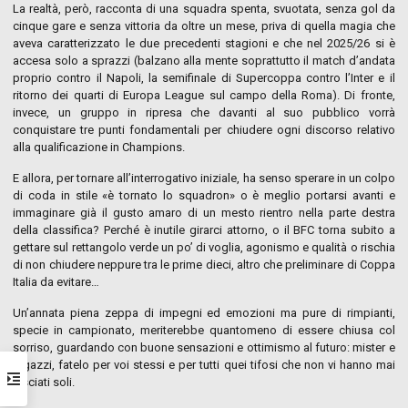
La realtà, però, racconta di una squadra spenta, svuotata, senza gol da
cinque gare e senza vittoria da oltre un mese, priva di quella magia che
aveva caratterizzato le due precedenti stagioni e che nel 2025/26 si è
accesa solo a sprazzi (balzano alla mente soprattutto il match d’andata
proprio contro il Napoli, la semifinale di Supercoppa contro l’Inter e il
ritorno dei quarti di Europa League sul campo della Roma). Di fronte,
invece, un gruppo in ripresa che davanti al suo pubblico vorrà
conquistare tre punti fondamentali per chiudere ogni discorso relativo
alla qualificazione in Champions.
E allora, per tornare all’interrogativo iniziale, ha senso sperare in un colpo
di coda in stile «è tornato lo squadron» o è meglio portarsi avanti e
immaginare già il gusto amaro di un mesto rientro nella parte destra
della classifica? Perché è inutile girarci attorno, o il BFC torna subito a
gettare sul rettangolo verde un po’ di voglia, agonismo e qualità o rischia
di non chiudere neppure tra le prime dieci, altro che preliminare di Coppa
Italia da evitare…
Un’annata piena zeppa di impegni ed emozioni ma pure di rimpianti,
specie in campionato, meriterebbe quantomeno di essere chiusa col
sorriso, guardando con buone sensazioni e ottimismo al futuro: mister e
ragazzi, fatelo per voi stessi e per tutti quei tifosi che non vi hanno mai
lasciati soli.