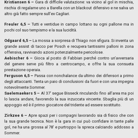
Kristiansen 6 –
Gara di difficile valutazione: va vicino al gol in mischia,
rischia di regalarne uno a Barella con un blackout difensivo e ne salva un
altro già fatto sempre sull’ex Cagliari.
Freuler 6,5 –
Tutti e ventidue in campo lottano su ogni pallone ma in
pochi col suo tempismo e la sua lucidità.
Odgaard 6,5 –
La mossa a sorpresa di Thiago non sfigura. Si inventa un
grande assist di tacco per Posch e recupera tantissimi palloni in zona
offensiva, ravvivando azioni potenzialmente pericolose.
Aebischer 6 –
Gioca al posto di Fabbian perché contro un’avversaria
del genere serve più filtro a centrocampo, e offre la sua consueta
prestazione operaia.
Ferguson 6,5 –
Passa con nonchalance da ultimo dei difensori a primo
degli attaccanti. Tenta un paio di conclusioni da fuori e con una impegna
notevolmente Sommer.
Saelemaekers 5 –
Al 37′ segue Bisseck rinculando fino all’area ma poi
lo lascia andare, favorendo la sua inzuccata vincente. Sbaglia più di un
appoggio ed è il primo giocatore del tridente ad essere sostituito.
Zirkzee 6 –
Apre spazi per i compagni lavorando sia di fisico che con
la sua grande tecnica. Non è la gara in cui può confidare in tante palle
gol, ne ha una grossa al 78′ e purtroppo la spreca calciando addosso a
Sommer.