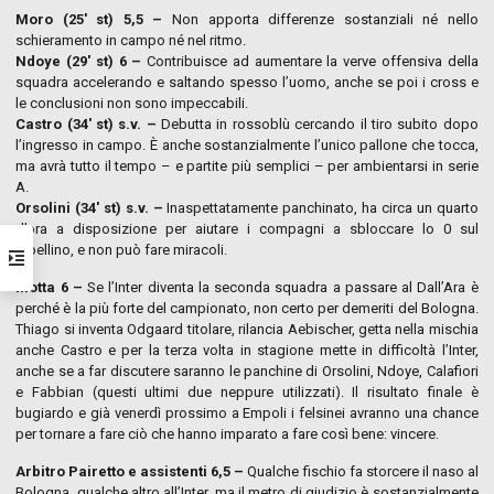
Moro (25′ st) 5,5 –
Non apporta differenze sostanziali né nello
schieramento in campo né nel ritmo.
Ndoye (29′ st) 6 –
Contribuisce ad aumentare la verve offensiva della
squadra accelerando e saltando spesso l’uomo, anche se poi i cross e
le conclusioni non sono impeccabili.
Castro (34′ st) s.v. –
Debutta in rossoblù cercando il tiro subito dopo
l’ingresso in campo. È anche sostanzialmente l’unico pallone che tocca,
ma avrà tutto il tempo – e partite più semplici – per ambientarsi in serie
A.
Orsolini (34′ st) s.v. –
Inaspettatamente panchinato, ha circa un quarto
d’ora a disposizione per aiutare i compagni a sbloccare lo 0 sul
tabellino, e non può fare miracoli.
Motta 6 –
Se l’Inter diventa la seconda squadra a passare al Dall’Ara è
perché è la più forte del campionato, non certo per demeriti del Bologna.
Thiago si inventa Odgaard titolare, rilancia Aebischer, getta nella mischia
anche Castro e per la terza volta in stagione mette in difficoltà l’Inter,
anche se a far discutere saranno le panchine di Orsolini, Ndoye, Calafiori
e Fabbian (questi ultimi due neppure utilizzati). Il risultato finale è
bugiardo e già venerdì prossimo a Empoli i felsinei avranno una chance
per tornare a fare ciò che hanno imparato a fare così bene: vincere.
Arbitro Pairetto e assistenti 6,5 –
Qualche fischio fa storcere il naso al
Bologna, qualche altro all’Inter, ma il metro di giudizio è sostanzialmente