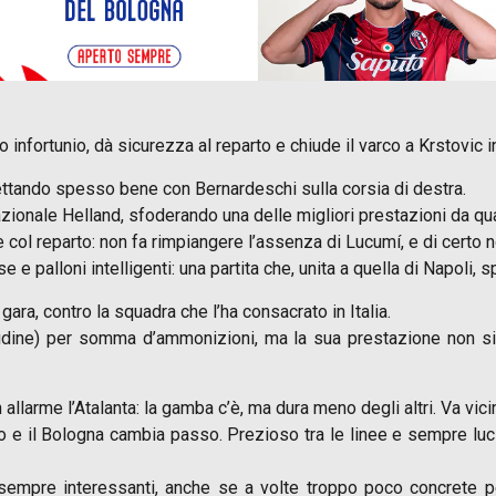
infortunio, dà sicurezza al reparto e chiude il varco a Krstovic in
ettando spesso bene con Bernardeschi sulla corsia di destra.
zionale Helland, sfoderando una delle migliori prestazioni da qu
col reparto: non fa rimpiangere l’assenza di Lucumí, e di certo 
 palloni intelligenti: una partita che, unita a quella di Napoli, s
ara, contro la squadra che l’ha consacrato in Italia.
dine) per somma d’ammonizioni, ma la sua prestazione non si d
larme l’Atalanta: la gamba c’è, ma dura meno degli altri. Va vicin
o e il Bologna cambia passo. Prezioso tra le linee e sempre lucido
empre interessanti, anche se a volte troppo poco concrete per