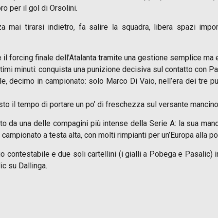
 per il gol di Orsolini.
za mai tirarsi indietro, fa salire la squadra, libera spazi imp
e il forcing finale dell’Atalanta tramite una gestione semplice ma
ltimi minuti: conquista una punizione decisiva sul contatto con Pa
, decimo in campionato: solo Marco Di Vaio, nell’era dei tre pun
usto il tempo di portare un po’ di freschezza sul versante mancino
to da una delle compagini più intense della Serie A: la sua mano
campionato a testa alta, con molti rimpianti per un’Europa alla p
contestabile e due soli cartellini (i gialli a Pobega e Pasalic) i
ic su Dallinga.