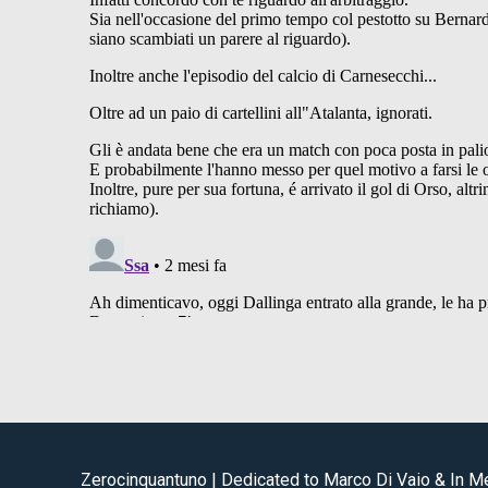
Zerocinquantuno | Dedicated to Marco Di Vaio & In 