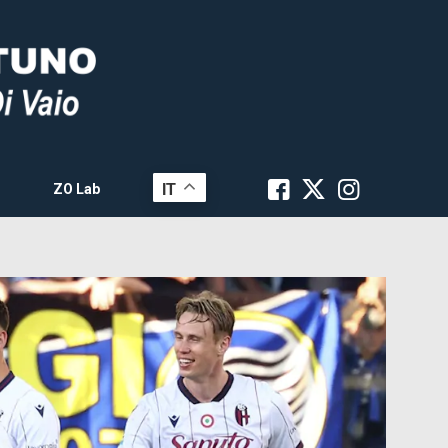
IT
ZO Lab