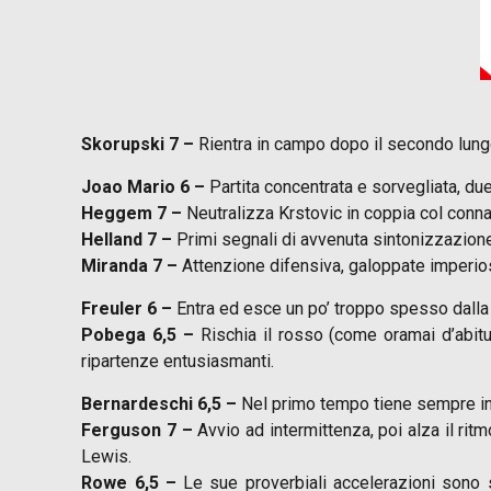
Skorupski 7 –
Rientra in campo dopo il secondo lungo 
Joao Mario 6 –
Partita concentrata e sorvegliata, du
Heggem 7 –
Neutralizza Krstovic in coppia col conna
Helland 7 –
Primi segnali di avvenuta sintonizzazione 
Miranda 7 –
Attenzione difensiva, galoppate imperiose e
Freuler 6 –
Entra ed esce un po’ troppo spesso dalla g
Pobega 6,5 –
Rischia il rosso (come oramai d’abitu
ripartenze entusiasmanti.
Bernardeschi 6,5 –
Nel primo tempo tiene sempre in al
Ferguson 7 –
Avvio ad intermittenza, poi alza il ritm
Lewis.
Rowe 6,5 –
Le sue proverbiali accelerazioni sono s