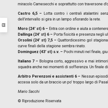
miracolo Carnesecchi e soprattutto con traversone d’oro
Castro 6,5 –
Lotta contro i centrali atalantini sen
dell’intervallo si gira in un lampo sfiorando la rete.
Moro (24′ st) 6 –
Entra con ordine e aiuta a contener
Dallinga (24′ st) 6 –
Porta fisicità e presenza negli u
Orsolini (24′ st) 7,5 –
Quattordicesimo gol stagionale
curve finali della stagione sembra rinato.
Dominguez (43′ st) s.v. –
Pochi minuti nel finale, gi
Italiano 7 –
Bologna corto, aggressivo e mai intimori
squadra anche nei momenti di sofferenza. Un finale di 
Arbitro Perenzoni e assistenti 6 –
Nessun episodio 
accesa solo da un braccio un po’ troppo largo di Pasal
Mario Sacchi
© Riproduzione Riservata