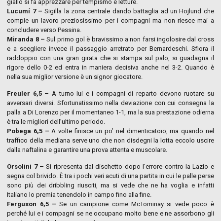
giallo si fa apprezzare per tempismo e letture.
Lucumí 7 –
Sigilla la zona centrale dando battaglia ad un Hojlund che
compie un lavoro preziosissimo per i compagni ma non riesce mai a
concludere verso Pessina.
Miranda 8 –
Sul primo gol è bravissimo a non farsi ingolosire dal cross
e a scegliere invece il passaggio arretrato per Bernardeschi. Sfiora il
raddoppio con una gran girata che si stampa sul palo, si guadagna il
rigore dello 0-2 ed entra in maniera decisiva anche nel 3-2. Quando è
nella sua miglior versione è un signor giocatore.
Freuler 6,5 –
A turno lui e i compagni di reparto devono ruotare su
avversari diversi. Sfortunatissimo nella deviazione con cui consegna la
palla a Di Lorenzo per il momentaneo 1-1, ma la sua prestazione odierna
è tra le migliori dell’ultimo periodo.
Pobega 6,5 –
A volte finisce un po’ nel dimenticatoio, ma quando nel
traffico della mediana serve uno che non disdegni la lotta eccolo uscire
dalla naftalina e garantire una prova attenta e muscolare.
Orsolini 7 –
Si ripresenta dal dischetto dopo l’errore contro la Lazio e
segna col brivido. È tra i pochi veri acuti di una partita in cui le palle perse
sono più dei dribbling riusciti, ma si vede che ne ha voglia e infatti
Italiano lo premia tenendolo in campo fino alla fine.
Ferguson 6,5 –
Se un campione come McTominay si vede poco è
perché lui e i compagni se ne occupano molto bene e ne assorbono gli