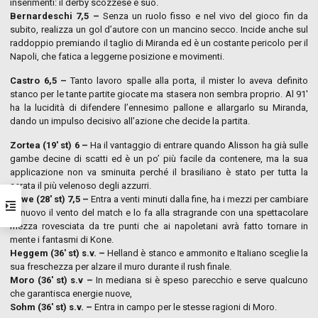
inserimenti: il derby scozzese è suo.
Bernardeschi 7,5 –
Senza un ruolo fisso e nel vivo del gioco fin da
subito, realizza un gol d’autore con un mancino secco. Incide anche sul
raddoppio premiando il taglio di Miranda ed è un costante pericolo per il
Napoli, che fatica a leggerne posizione e movimenti.
Castro 6,5 –
Tanto lavoro spalle alla porta, il mister lo aveva definito
stanco per le tante partite giocate ma stasera non sembra proprio. Al 91′
ha la lucidità di difendere l’ennesimo pallone e allargarlo su Miranda,
dando un impulso decisivo all’azione che decide la partita.
Zortea (19′ st) 6 –
Ha il vantaggio di entrare quando Alisson ha già sulle
gambe decine di scatti ed è un po’ più facile da contenere, ma la sua
applicazione non va sminuita perché il brasiliano è stato per tutta la
serata il più velenoso degli azzurri.
Rowe (28′ st) 7,5 –
Entra a venti minuti dalla fine, ha i mezzi per cambiare
di nuovo il vento del match e lo fa alla stragrande con una spettacolare
mezza rovesciata da tre punti che ai napoletani avrà fatto tornare in
mente i fantasmi di Kone.
Heggem (36′ st) s.v. –
Helland è stanco e ammonito e Italiano sceglie la
sua freschezza per alzare il muro durante il rush finale.
Moro (36′ st) s.v –
In mediana si è speso parecchio e serve qualcuno
che garantisca energie nuove,
Sohm (36′ st) s.v. –
Entra in campo per le stesse ragioni di Moro.