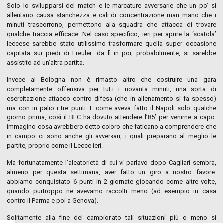
Solo lo svilupparsi del match e le marcature avversarie che un po’ si
allentano causa stanchezza e cali di concentrazione man mano che i
minuti trascorrono, permettono alla squadra che attacca di trovare
qualche traccia efficace. Nel caso specifico, ieri per aprire la ‘scatola’
leccese sarebbe stato utilissimo trasformare quella super occasione
capitata sui piedi di Freuler: da lì in poi, probabilmente, si sarebbe
assistito ad un’altra partita.
Invece al Bologna non è rimasto altro che costruire una gara
completamente offensiva per tutti i novanta minuti, una sorta di
esercitazione attacco contro difesa (che in allenamento si fa spesso)
ma con in palio i tre punti. E come aveva fatto il Napoli solo qualche
giorno prima, così il BFC ha dovuto attendere l’85’ per venirne a capo:
immagino cosa avrebbero detto coloro che faticano a comprendere che
in campo ci sono anche gli avversari, i quali preparano al meglio le
partite, proprio come il Lecce ieri.
Ma fortunatamente l’aleatorietà di cui vi parlavo dopo Cagliari sembra,
almeno per questa settimana, aver fatto un giro a nostro favore:
abbiamo conquistato 6 punti in 2 giornate giocando come altre volte,
quando purtroppo ne avevamo raccolti meno (ad esempio in casa
contro il Parma e poi a Genova).
Solitamente alla fine del campionato tali situazioni più o meno si