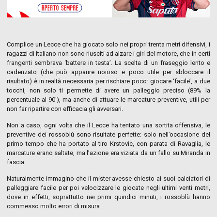
Complice un Lecce che ha giocato solo nei propri trenta metri difensivi, i
ragazzi di Italiano non sono riusciti ad alzare i giri del motore, che in certi
frangenti sembrava ‘battere in testa’. La scelta di un fraseggio lento e
cadenzato (che può apparire noioso e poco utile per sbloccare il
risultato) è in realtà necessaria per rischiare poco: giocare ‘facile’, a due
tocchi, non solo ti permette di avere un palleggio preciso (89% la
percentuale al 90′), ma anche di attuare le marcature preventive, utili per
non far ripartire con efficacia gli avversari.
Non a caso, ogni volta che il Lecce ha tentato una sortita offensiva, le
preventive dei rossoblù sono risultate perfette: solo nell’occasione del
primo tempo che ha portato al tiro Krstovic, con parata di Ravaglia, le
marcature erano saltate, ma l’azione era viziata da un fallo su Miranda in
fascia.
Naturalmente immagino che il mister avesse chiesto ai suoi calciatori di
palleggiare facile per poi velocizzare le giocate negli ultimi venti metri,
dove in effetti, soprattutto nei primi quindici minuti, i rossoblù hanno
commesso molto errori di misura.