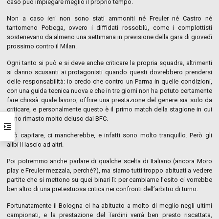
caso può impiegare meglio il proprio tempo.
Non a caso ieri non sono stati ammoniti né Freuler né Castro né
tantomeno Pobega, ovvero i diffidati rossoblù, come i complottisti
sostenevano da almeno una settimana in previsione della gara di giovedì
prossimo contro il Milan.
Ogni tanto si può e si deve anche criticare la propria squadra, altrimenti
si danno scusanti ai protagonisti quando questi dovrebbero prendersi
delle responsabilità: io credo che contro un Parma in quelle condizioni,
con una guida tecnica nuova e che in tre giorni non ha potuto certamente
fare chissà quale lavoro, offrire una prestazione del genere sia solo da
criticare, e personalmente questo è il primo match della stagione in cui
sono rimasto molto deluso dal BFC.
Può capitare, ci mancherebbe, e infatti sono molto tranquillo. Però gli
alibi li lascio ad altri.
Poi potremmo anche parlare di qualche scelta di Italiano (ancora Moro
play e Freuler mezzala, perché?), ma siamo tutti troppo abituati a vedere
partite che si mettono su quei binari lì: per cambiarne l’esito ci vorrebbe
ben altro di una pretestuosa critica nei confronti dell’arbitro di turno.
Fortunatamente il Bologna ci ha abituato a molto di meglio negli ultimi
campionati, e la prestazione del Tardini verrà ben presto riscattata,