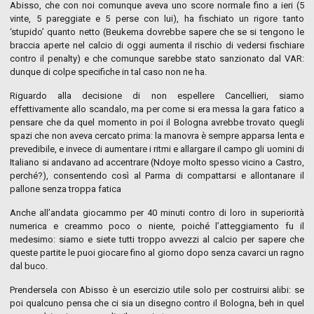
Abisso, che con noi comunque aveva uno score normale fino a ieri (5
vinte, 5 pareggiate e 5 perse con lui), ha fischiato un rigore tanto
‘stupido’ quanto netto (Beukema dovrebbe sapere che se si tengono le
braccia aperte nel calcio di oggi aumenta il rischio di vedersi fischiare
contro il penalty) e che comunque sarebbe stato sanzionato dal VAR:
dunque di colpe specifiche in tal caso non ne ha.
Riguardo alla decisione di non espellere Cancellieri, siamo
effettivamente allo scandalo, ma per come si era messa la gara fatico a
pensare che da quel momento in poi il Bologna avrebbe trovato quegli
spazi che non aveva cercato prima: la manovra è sempre apparsa lenta e
prevedibile, e invece di aumentare i ritmi e allargare il campo gli uomini di
Italiano si andavano ad accentrare (Ndoye molto spesso vicino a Castro,
perché?), consentendo così al Parma di compattarsi e allontanare il
pallone senza troppa fatica
Anche all’andata giocammo per 40 minuti contro di loro in superiorità
numerica e creammo poco o niente, poiché l’atteggiamento fu il
medesimo: siamo e siete tutti troppo avvezzi al calcio per sapere che
queste partite le puoi giocare fino al giorno dopo senza cavarci un ragno
dal buco.
Prendersela con Abisso è un esercizio utile solo per costruirsi alibi: se
poi qualcuno pensa che ci sia un disegno contro il Bologna, beh in quel