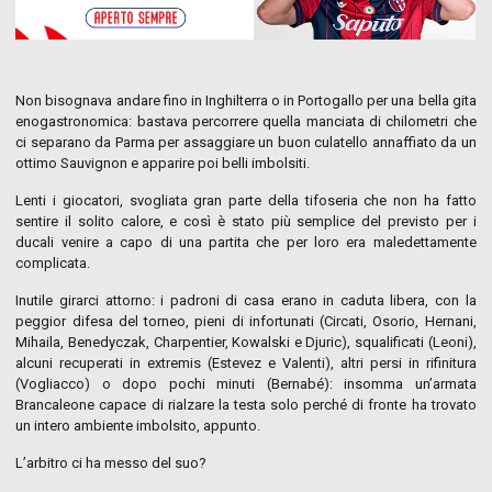
Non bisognava andare fino in Inghilterra o in Portogallo per una bella gita
enogastronomica: bastava percorrere quella manciata di chilometri che
ci separano da Parma per assaggiare un buon culatello annaffiato da un
ottimo Sauvignon e apparire poi belli imbolsiti.
Lenti i giocatori, svogliata gran parte della tifoseria che non ha fatto
sentire il solito calore, e così è stato più semplice del previsto per i
ducali venire a capo di una partita che per loro era maledettamente
complicata.
Inutile girarci attorno: i padroni di casa erano in caduta libera, con la
peggior difesa del torneo, pieni di infortunati (Circati, Osorio, Hernani,
Mihaila, Benedyczak, Charpentier, Kowalski e Djuric), squalificati (Leoni),
alcuni recuperati in extremis (Estevez e Valenti), altri persi in rifinitura
(Vogliacco) o dopo pochi minuti (Bernabé): insomma un’armata
Brancaleone capace di rialzare la testa solo perché di fronte ha trovato
un intero ambiente imbolsito, appunto.
L’arbitro ci ha messo del suo?