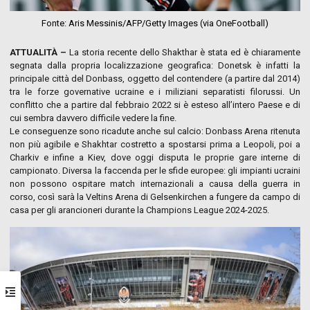
Fonte: Aris Messinis/AFP/Getty Images (via OneFootball)
ATTUALITÀ –
La storia recente dello Shakthar è stata ed è chiaramente
segnata dalla propria localizzazione geografica: Donetsk è infatti la
principale città del Donbass, oggetto del contendere (a partire dal 2014)
tra le forze governative ucraine e i miliziani separatisti filorussi. Un
conflitto che a partire dal febbraio 2022 si è esteso all’intero Paese e di
cui sembra davvero difficile vedere la fine.
Le conseguenze sono ricadute anche sul calcio: Donbass Arena ritenuta
non più agibile e Shakhtar costretto a spostarsi prima a Leopoli, poi a
Charkiv e infine a Kiev, dove oggi disputa le proprie gare interne di
campionato. Diversa la faccenda per le sfide europee: gli impianti ucraini
non possono ospitare match internazionali a causa della guerra in
corso, così sarà la Veltins Arena di Gelsenkirchen a fungere da campo di
casa per gli arancioneri durante la Champions League 2024-2025.