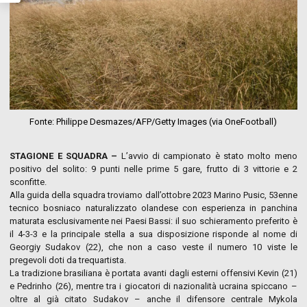
Fonte: Philippe Desmazes/AFP/Getty Images (via OneFootball)
STAGIONE E SQUADRA –
L’avvio di campionato è stato molto meno
positivo del solito: 9 punti nelle prime 5 gare, frutto di 3 vittorie e 2
sconfitte.
Alla guida della squadra troviamo dall’ottobre 2023 Marino Pusic, 53enne
tecnico bosniaco naturalizzato olandese con esperienza in panchina
maturata esclusivamente nei Paesi Bassi: il suo schieramento preferito è
il 4-3-3 e la principale stella a sua disposizione risponde al nome di
Georgiy Sudakov (22), che non a caso veste il numero 10 viste le
pregevoli doti da trequartista.
La tradizione brasiliana è portata avanti dagli esterni offensivi Kevin (21)
e Pedrinho (26), mentre tra i giocatori di nazionalità ucraina spiccano –
oltre al già citato Sudakov – anche il difensore centrale Mykola