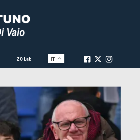
IT
ZO Lab