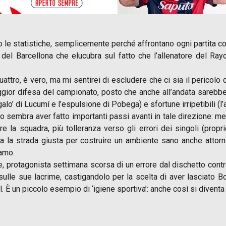
 le statistiche, semplicemente perché affrontano ogni partita c
del Barcellona che elucubra sul fatto che l’allenatore del Ra
attro, è vero, ma mi sentirei di escludere che ci sia il pericolo
gior difesa del campionato, posto che anche all’andata sarebbe 
alo’ di Lucumí e l’espulsione di Pobega) e sfortune irripetibili (l’
neo sembra aver fatto importanti passi avanti in tale direzione: 
e la squadra, più tolleranza verso gli errori dei singoli (propr
ta la strada giusta per costruire un ambiente sano anche attorn
iamo.
ee, protagonista settimana scorsa di un errore dal dischetto cont
 sulle sue lacrime, castigandolo per la scelta di aver lasciato Bo
l. È un piccolo esempio di ‘igiene sportiva’: anche così si diventa