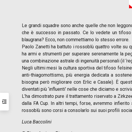
Le grandi squadre sono anche quelle che non leggono
che è successo in passato. Ce lo vedete un tifoso 
blaugrana? Ecco, non commettiamo lo stesso errore.
Paolo Zanetti ha battuto i rossoblù quattro volte su qu
ha armi e strumenti per superare serenamente la peg
una combinazione astrale di ingenuità personali (il ‘reg
Negli ultimi mesi la cultura sportiva del tifoso felsi
anti-thiagomottismo, più energia dedicata a sostener
bisogna però migliorare con Erlic e Casale). È ques
diventati più ‘influenti’ nelle cose che diciamo e scriv
L’ha dimostrato pure il trattamento riservato a Zirkz
dalla FA Cup. In altri tempi, forse, avremmo infierito
rossoblù sono corsi a consolarlo sui suoi profili socia
Luca Baccolini