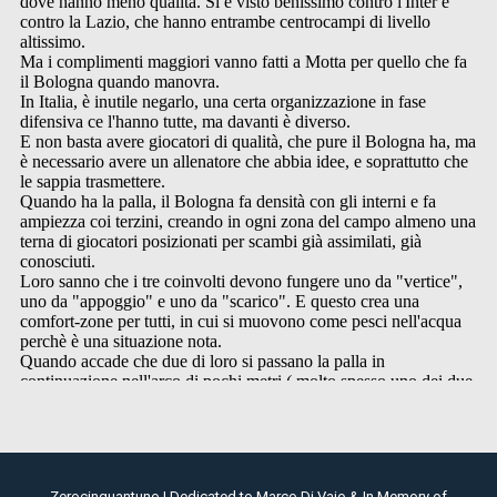
Zerocinquantuno | Dedicated to Marco Di Vaio & In Memory of