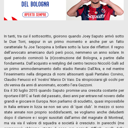
In tanti, tra cui il sottoscritto, gioirono quando Joey Saputo arrivò sotto
le Due Torri, seppur in un primo momento e anche per un fatto
caratteriale fu Joe Tacopina a brillare sotto la luce dei riflettori. Il regno
dell’avvocato americano durò però poco, nemmeno un anno solare. In
quel periodo cominciò la (ri)costruzione del Bologna, a partire dalle
fondamenta. Dall’acquisto e restyling del centro tecnico Niccolò Galli ad
un primo ammodernamento dello stadio Renato Dall’Ara, e nel mentre
l’inserimento nella dirigenza di nomi altisonanti quali Pantaleo Corvino,
Claudio Fenucci e il ‘nostro’ Marco Di Vaio. Da stropicciarsi gli occhi per
chi veniva da anni di anonimato, eccetto l’era Gazzoni.
Era il 30 luglio 2015 quando Saputo promise una crescita costante per
riportare il BFC ai fasti del passato, dieci anni per entrare nel novero delle
grandi e giocare in Europa. Non parliamo di scudetto, quasi impossibile
in Italia entrare in lizza se non sei uno di ‘quei club’. In mezzo ci sono
state annate non proprio soddisfacenti, se vogliamo anche deludenti
dopo il clamore e i sogni suscitati dall’arrivo del magnate di Montreal,
ma via via il valore di squadra e società è cresciuto. In parecchi (me