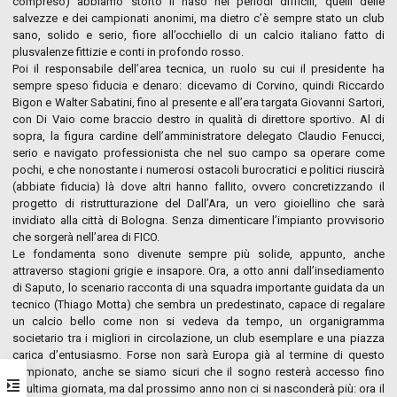
compreso) abbiamo storto il naso nei periodi difficili, quelli delle
salvezze e dei campionati anonimi, ma dietro c’è sempre stato un club
sano, solido e serio, fiore all’occhiello di un calcio italiano fatto di
plusvalenze fittizie e conti in profondo rosso.
Poi il responsabile dell’area tecnica, un ruolo su cui il presidente ha
sempre speso fiducia e denaro: dicevamo di Corvino, quindi Riccardo
Bigon e Walter Sabatini, fino al presente e all’era targata Giovanni Sartori,
con Di Vaio come braccio destro in qualità di direttore sportivo. Al di
sopra, la figura cardine dell’amministratore delegato Claudio Fenucci,
serio e navigato professionista che nel suo campo sa operare come
pochi, e che nonostante i numerosi ostacoli burocratici e politici riuscirà
(abbiate fiducia) là dove altri hanno fallito, ovvero concretizzando il
progetto di ristrutturazione del Dall’Ara, un vero gioiellino che sarà
invidiato alla città di Bologna. Senza dimenticare l’impianto provvisorio
che sorgerà nell’area di FICO.
Le fondamenta sono divenute sempre più solide, appunto, anche
attraverso stagioni grigie e insapore. Ora, a otto anni dall’insediamento
di Saputo, lo scenario racconta di una squadra importante guidata da un
tecnico (Thiago Motta) che sembra un predestinato, capace di regalare
un calcio bello come non si vedeva da tempo, un organigramma
societario tra i migliori in circolazione, un club esemplare e una piazza
carica d’entusiasmo. Forse non sarà Europa già al termine di questo
campionato, anche se siamo sicuri che il sogno resterà accesso fino
all’ultima giornata, ma dal prossimo anno non ci si nasconderà più: ora il