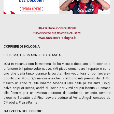
I Razzi Store
sponsor ufficiale
20% di sconto su tutto con la
ZO Card
www.razzistore-bologna.it
CORRIERE DI BOLOGNA
BEUKEMA, IL ROMAGNOLO D’OLANDA
«Qui in vacanza con la mamma, lei ha vissuto dieci anni a Riccione». Il
difensore è il primo volto nuovo: «Mi piace comandare il reparto e sono
uno che parla tanto durante la partita. Non vedo l’ora di cominciare».
Sconto per Moro, 2,5 milioni anziché i 7 abbondanti previsti dal diritto
fissato un anno fa: alla Dinamo Mosca il 50% della plusvalenza. Doig,
salvo colpi di scena, andrà al Torino per 7 milioni più bonus. Si rimane
alla finestra per un eventuale ritorno di Cambiaso, tenendo sempre
d’occhio Beruatto del Pisa. Juwara ceduto al Vejle, Angeli conteso da
Cittadella, Pisa e Parma.
GAZZETTA DELLO SPORT