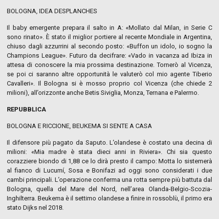
BOLOGNA, IDEA DESPLANCHES
Il baby emergente prepara il salto in A: «Mollato dal Milan, in Serie C
sono rinato». È stato il miglior portiere al recente Mondiale in Argentina,
chiuso dagli azzurrini al secondo posto: «Buffon un idolo, io sogno la
Champions League». Futuro da decifrare: «Vado in vacanza ad Ibiza in
attesa di conoscere la mia prossima destinazione. Tornerò al Vicenza,
se poi ci saranno altre opportunità le valuterò col mio agente Tiberio
Cavalleri». Il Bologna si è mosso proprio col Vicenza (che chiede 2
milioni), all’orizzonte anche Betis Siviglia, Monza, Ternana e Palermo.
REPUBBLICA
BOLOGNA E RICCIONE, BEUKEMA SI SENTE A CASA
Il difensore più pagato da Saputo. L’olandese è costato una decina di
milioni: «Mia madre è stata dieci anni in Riviera». Chi sia questo
corazziere biondo di 1,88 ce lo dirà presto il campo: Motta lo sistemerà
al fianco di Lucumí, Sosa e Bonifazi ad oggi sono considerati i due
cambi principali. L’operazione conferma una rotta sempre più battuta dal
Bologna, quella del Mare del Nord, nell’area Olanda-Belgio-Scozia-
Inghilterra. Beukema è il settimo olandese a finire in rossoblù, il primo era
stato Dijks nel 2018.