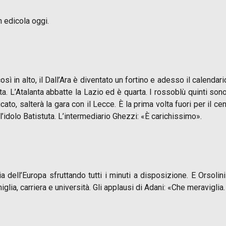
n edicola oggi.
ì in alto, il Dall’Ara è diventato un fortino e adesso il calendario
. L’Atalanta abbatte la Lazio ed è quarta. I rossoblù quinti sono i
lificato, salterà la gara con il Lecce. È la prima volta fuori per il
 l’idolo Batistuta. L’intermediario Ghezzi: «È carichissimo».
 dell’Europa sfruttando tutti i minuti a disposizione. E Orsolini
lia, carriera e università. Gli applausi di Adani: «Che meraviglia