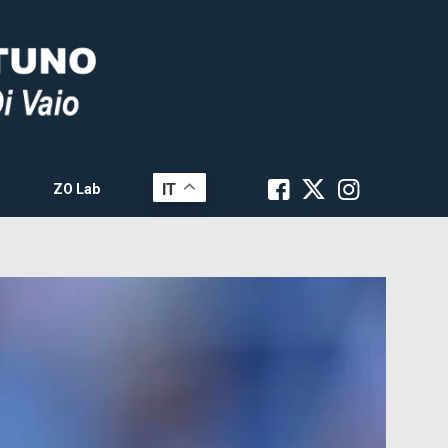
IT
ZO Lab