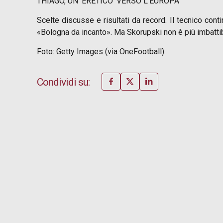
THIAGO, UN ‘ERETICO’ VERSO L’EUROPA
Scelte discusse e risultati da record. Il tecnico cont
«Bologna da incanto». Ma Skorupski non è più imbattibi
Foto: Getty Images (via OneFootball)
Condividi su: