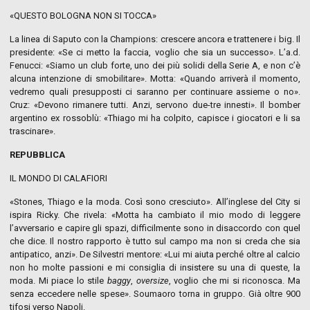
«QUESTO BOLOGNA NON SI TOCCA»
La linea di Saputo con la Champions: crescere ancora e trattenere i big. Il
presidente: «Se ci metto la faccia, voglio che sia un successo». L’a.d.
Fenucci: «Siamo un club forte, uno dei più solidi della Serie A, e non c’è
alcuna intenzione di smobilitare». Motta: «Quando arriverà il momento,
vedremo quali presupposti ci saranno per continuare assieme o no».
Cruz: «Devono rimanere tutti. Anzi, servono due-tre innesti». Il bomber
argentino ex rossoblù: «Thiago mi ha colpito, capisce i giocatori e li sa
trascinare».
REPUBBLICA
IL MONDO DI CALAFIORI
«Stones, Thiago e la moda. Così sono cresciuto». All’inglese del City si
ispira Ricky. Che rivela: «Motta ha cambiato il mio modo di leggere
l’avversario e capire gli spazi, difficilmente sono in disaccordo con quel
che dice. Il nostro rapporto è tutto sul campo ma non si creda che sia
antipatico, anzi». De Silvestri mentore: «Lui mi aiuta perché oltre al calcio
non ho molte passioni e mi consiglia di insistere su una di queste, la
moda. Mi piace lo stile
baggy
,
oversize
, voglio che mi si riconosca. Ma
senza eccedere nelle spese». Soumaoro torna in gruppo. Già oltre 900
tifosi verso Napoli.