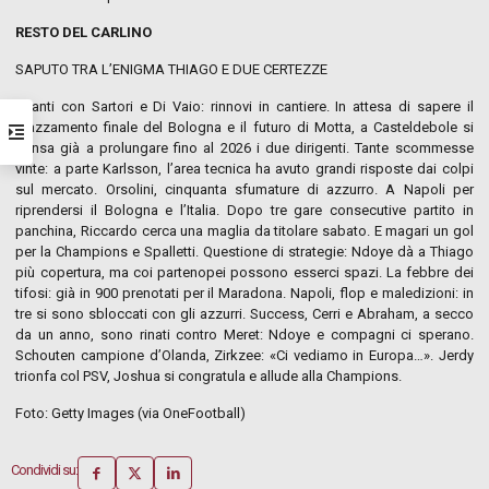
RESTO DEL CARLINO
SAPUTO TRA L’ENIGMA THIAGO E DUE CERTEZZE
Avanti con Sartori e Di Vaio: rinnovi in cantiere. In attesa di sapere il
piazzamento finale del Bologna e il futuro di Motta, a Casteldebole si
pensa già a prolungare fino al 2026 i due dirigenti. Tante scommesse
vinte: a parte Karlsson, l’area tecnica ha avuto grandi risposte dai colpi
sul mercato. Orsolini, cinquanta sfumature di azzurro. A Napoli per
riprendersi il Bologna e l’Italia. Dopo tre gare consecutive partito in
panchina, Riccardo cerca una maglia da titolare sabato. E magari un gol
per la Champions e Spalletti. Questione di strategie: Ndoye dà a Thiago
più copertura, ma coi partenopei possono esserci spazi. La febbre dei
tifosi: già in 900 prenotati per il Maradona. Napoli, flop e maledizioni: in
tre si sono sbloccati con gli azzurri. Success, Cerri e Abraham, a secco
da un anno, sono rinati contro Meret: Ndoye e compagni ci sperano.
Schouten campione d’Olanda, Zirkzee: «Ci vediamo in Europa…». Jerdy
trionfa col PSV, Joshua si congratula e allude alla Champions.
Foto: Getty Images (via OneFootball)
Condividi su: