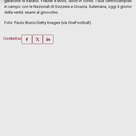
gerarchie di Italiano. Freuler e Moro, lavori in corso. I due centrocampisti
in campo con le Nazionali di Svizzera e Croazia. Sulemana, oggi il giorno
della verità: esami al ginocchio.
Foto: Paolo Bruno/Getty Images (via OneFootball)
Condividi su: