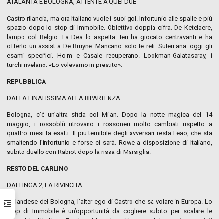
ATALANTA E BOLOGNA, ATTENTE A QUEI DUE
Castro rilancia, ma ora Italiano vuole i suoi gol. Infortunio alle spalle e più
spazio dopo lo stop di Immobile. Obiettivo doppia cifra. De Ketelaere,
lampo col Belgio. La Dea lo aspetta. Ieri ha giocato centravanti e ha
offerto un assist a De Bruyne. Mancano solo le reti. Sulemana: oggi gli
esami specifici. Holm e Casale recuperano. Lookman-Galatasaray, i
turchi rivelano: «Lo volevamo in prestito».
REPUBBLICA
DALLA FINALISSIMA ALLA RIPARTENZA
Bologna, c’è un’altra sfida col Milan. Dopo la notte magica del 14
maggio, i rossoblù ritrovano i rossoneri molto cambiati rispetto a
quattro mesi fa esatti. Il più temibile degli avversari resta Leao, che sta
smaltendo l’infortunio e forse ci sarà. Rowe a disposizione di Italiano,
subito duello con Rabiot dopo la rissa di Marsiglia.
RESTO DEL CARLINO
DALLINGA 2, LA RIVINCITA
L’olandese del Bologna, l’alter ego di Castro che sa volare in Europa. Lo
stop di Immobile è un’opportunità da cogliere subito per scalare le