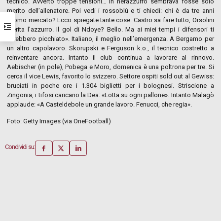
tecnico. Avverto troppe tensioni… In nerazzurro sembrava fosse solo
merito dell’allenatore. Poi vedi i rossoblù e ti chiedi: chi è da tre anni
l’uomo mercato? Ecco spiegate tante cose. Castro sa fare tutto, Orsolini
merita l’azzurro. Il gol di Ndoye? Bello. Ma ai miei tempi i difensori ti
avrebbero picchiato». Italiano, il meglio nell’emergenza. A Bergamo per
un altro capolavoro. Skorupski e Ferguson k.o., il tecnico costretto a
reinventare ancora. Intanto il club continua a lavorare al rinnovo.
Aebischer (in pole), Pobega e Moro, domenica è una poltrona per tre. Si
cerca il vice Lewis, favorito lo svizzero. Settore ospiti sold out al Gewiss:
bruciati in poche ore i 1.304 biglietti per i bolognesi. Striscione a
Zingonia, i tifosi caricano la Dea: «Lotta su ogni pallone». Intanto Malagò
applaude: «A Casteldebole un grande lavoro. Fenucci, che regia».
Foto: Getty Images (via OneFootball)
Condividi su: