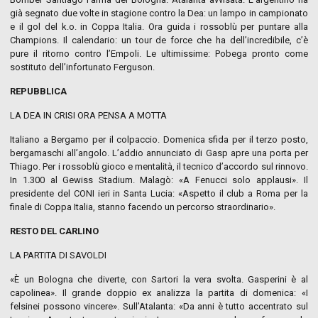
già segnato due volte in stagione contro la Dea: un lampo in campionato
e il gol del k.o. in Coppa Italia. Ora guida i rossoblù per puntare alla
Champions. Il calendario: un tour de force che ha dell’incredibile, c’è
pure il ritorno contro l’Empoli. Le ultimissime: Pobega pronto come
sostituto dell’infortunato Ferguson.
REPUBBLICA
LA DEA IN CRISI ORA PENSA A MOTTA
Italiano a Bergamo per il colpaccio. Domenica sfida per il terzo posto,
bergamaschi all’angolo. L’addio annunciato di Gasp apre una porta per
Thiago. Per i rossoblù gioco e mentalità, il tecnico d’accordo sul rinnovo.
In 1.300 al Gewiss Stadium. Malagò: «A Fenucci solo applausi». Il
presidente del CONI ieri in Santa Lucia: «Aspetto il club a Roma per la
finale di Coppa Italia, stanno facendo un percorso straordinario».
RESTO DEL CARLINO
LA PARTITA DI SAVOLDI
«È un Bologna che diverte, con Sartori la vera svolta. Gasperini è al
capolinea». Il grande doppio ex analizza la partita di domenica: «I
felsinei possono vincere». Sull’Atalanta: «Da anni è tutto accentrato sul