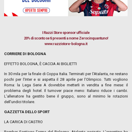
I Razzi Store
sponsor ufficiale
20% di sconto se ti presenti a nome Zerocinquantuno!
www.razzistore-bologna.it
CORRIERE DI BOLOGNA
EFFETTO BOLOGNA, È CACCIA AI BIGLIETTI
In 30 mila per la finale di Coppa Italia. Terminati per l’Atalanta, ne restano
pochi per l’Inter e si aspetta il 28 aprile per l’Olimpico. Tutti vogliono
Roma: la Lega Serie A dovrebbe metterli in vendita a fine mese: il
problema degli hotel. Il turnover piace meno: Italiano riduce i cambi.
L’allenatore ha gestito bene il gruppo, sono al minimo le rotazioni
dell’undici titolare.
GAZZETTA DELLO SPORT
LA CARICA DI CASTRO
Bomber Santiago l’arma del Bologna. Atalanta avvisata. L’argentino ha