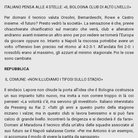
ITALIANO PENSA ALLE 4 STELLE: «IL BOLOGNA CLUB DI ALTO LIVELLO»
Per domani il tecnico valuta Orsolini, Bernardeschi, Rowe e Castro
insieme. «Il futuro? Presto vedrò la società». La sensazione è che, previe
chiacchierate chiarificatrici sul mercato che verrà, club e allenatore
andranno avanti insieme un altro anno per poi vedere se tornerà l’Europa
da giocare oppure no. Intanto a Napoli la riscossa potrebbe avere un
volto offensivo ben preciso nel ritorno al 4-2-3-1. All’andata finì 2-0: i
rossoblù erano al massimo, gli azzurri al minimo stagionale. Poi le cose
sono cambiate.
REPUBBLICA
IL COMUNE: «NON ILLUDIAMO I TIFOSI SULLO STADIO»
Il sindaco Lepore non chiude la porta all’idea che il Bologna costruisca
un suo impianto tutto nuovo, ma invita a non correre troppo in là coi
pensieri: «La volontà c’è, ma servono gli investitori». Italiano intervistato
da Pressing su Rai 2: «Tutti gli anni a questo punto della stagione
iniziano i valzer, ma in questo club si lavora benissimo e si può fare
calcio di grande livello. Incontrerò la dirigenza e si deciderà il da farsi».
Domani al Maradona il tecnico sfida un’altra delle squadre associate al
suo futuro se il Napoli salutasse Conte: «Per me Antonio è un esempio,
ci accomuna il modo di vivere la partita da sanguigni».