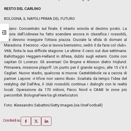
RESTO DEL CARLINO
BOLOGNA, IL NAPOLI PRIMA DEL FUTURO
Italiano: Concentrato sul finale. E intanto scivola al decimo posto. La
vittoria dell’Udinese ha fatto scendere ancora in classifica i rossoblù,
che devono inseguire l’ottava piazza. Cruciale la sfida di domani al
Maradona. Il tecnico: «Qui si lavora benissimo, vedrò il da farsi col club».
Vitik, finita la sua difficile stagione. Le ultime: il ceco out due settimane.
Ballottaggio Heggem-Helland in difesa, dubbi sugli esterni. Conte con
capitan Di Lorenzo. Gli avversari: De Bruyne e Alisson dietro Hojlund.
Primavera, missione playoff. Un punto per il grande sogno, alle 15 c’è il
Cagliari. Nuovo stadio, qualcosa si muove. Casteldebole va a caccia di
partner. Lepore: «I tifosi non vanno illusi». Scartata da tempo l’idea del
restyling del Dall’Ara, il club rossoblù continua i dialoghi con le realtà
locali. Operazione da 170 milioni, Parco Nord e CAAB le zone più
percorribili. BolognaFiere tra gli interlocutori.
Foto: Alessandro Sabattini/Getty Images (via OneFootball)
Condividi su: