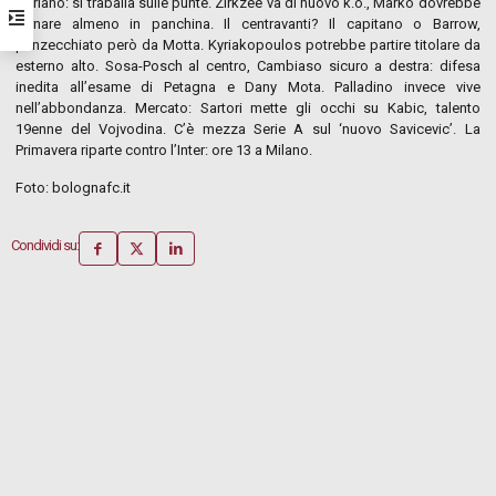
Soriano: si traballa sulle punte. Zirkzee va di nuovo k.o., Marko dovrebbe
tornare almeno in panchina. Il centravanti? Il capitano o Barrow,
punzecchiato però da Motta. Kyriakopoulos potrebbe partire titolare da
esterno alto. Sosa-Posch al centro, Cambiaso sicuro a destra: difesa
inedita all’esame di Petagna e Dany Mota. Palladino invece vive
nell’abbondanza. Mercato: Sartori mette gli occhi su Kabic, talento
19enne del Vojvodina. C’è mezza Serie A sul ‘nuovo Savicevic’. La
Primavera riparte contro l’Inter: ore 13 a Milano.
Foto: bolognafc.it
Condividi su: