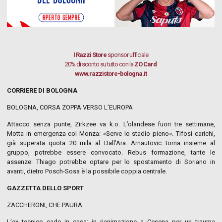
I Razzi Store
sponsor ufficiale
20% di sconto su tutto con la
ZO Card
www.razzistore-bologna.it
CORRIERE DI BOLOGNA
BOLOGNA, CORSA ZOPPA VERSO L’EUROPA
Attacco senza punte, Zirkzee va k.o. L’olandese fuori tre settimane,
Motta in emergenza col Monza: «Serve lo stadio pieno». Tifosi carichi,
già superata quota 20 mila al Dall’Ara. Arnautovic torna insieme al
gruppo, potrebbe essere convocato. Rebus formazione, tante le
assenze: Thiago potrebbe optare per lo spostamento di Soriano in
avanti, dietro Posch-Sosa è la possibile coppia centrale.
GAZZETTA DELLO SPORT
ZACCHERONI, CHE PAURA
L’ex tecnico cade in casa: in rianimazione a Cesena per un trauma