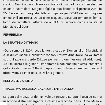
cranico. Non è ancora chiaro se si tratta di una caduta accidentale o se
causa di un malore. Moglie e figlio al suo fianco. Nel gennaio 2021 fa
‘Zac’ era rimasto segnato dalla scomparsa per COVID del suo migliore
amico William Rossi. Da un anno a questa parte era tornato in forma,
tanto da accettare l’offerta della FIFA di lavorare come analista al
Mondiale del Qatar.
REPUBBLICA
LA STRATEGIA DI THIAGO
«Dare sempre il 120%, ecco la nostra strada». Domani alle 15 la sfida al
club di Berlusconi. L’allenatore rossoblù ritrova Arnautovic (da valutare il
suo utilizzo) ma perde Zirkzee per venti giorni (lesione all’adduttore).
«Qui mi sento alla grande, l’importante è non smarrire questa intensità. I
gol sui calci piazzati? Bravi i ragazzi, non ci lavoro nemmeno tanto». I
tifosi: Monza e Inter, sarà un Dall’Ara gremito.
RESTO DEL CARLINO
THIAGO: «VAI BOLOGNA, CAVALCA L’ENTUSIASMO»
La gara col Monza di domani vale un pezzo d’Europa, il tecnico non si
nasconde dietro l’emergenza e chiama a raccolta i tifosi. Arna, Musa e