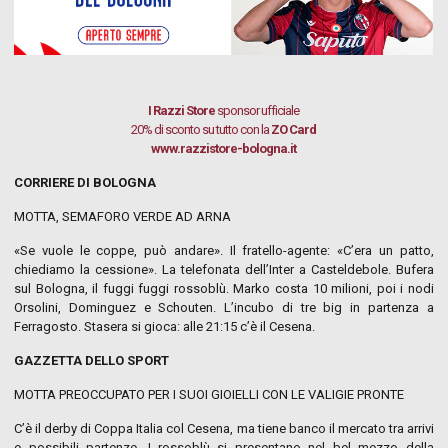
I Razzi Store
sponsor ufficiale
20% di sconto su tutto con la
ZO Card
www.razzistore-bologna.it
CORRIERE DI BOLOGNA
MOTTA, SEMAFORO VERDE AD ARNA
«Se vuole le coppe, può andare». Il fratello-agente: «C’era un patto,
chiediamo la cessione». La telefonata dell’Inter a Casteldebole. Bufera
sul Bologna, il fuggi fuggi rossoblù. Marko costa 10 milioni, poi i nodi
Orsolini, Dominguez e Schouten. L’incubo di tre big in partenza a
Ferragosto. Stasera si gioca: alle 21:15 c’è il Cesena.
GAZZETTA DELLO SPORT
MOTTA PREOCCUPATO PER I SUOI GIOIELLI CON LE VALIGIE PRONTE
C’è il derby di Coppa Italia col Cesena, ma tiene banco il mercato tra arrivi
e possibili partenze. I rossoblù si presentano nel bel mezzo della