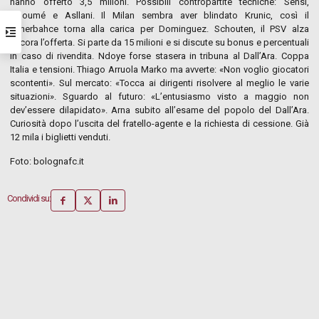
hanno offerto 3,5 milioni. Possibili contropartite tecniche: Sensi,
Agoumé e Asllani. Il Milan sembra aver blindato Krunic, così il
Fenerbahce torna alla carica per Dominguez. Schouten, il PSV alza
ancora l’offerta. Si parte da 15 milioni e si discute su bonus e percentuali
in caso di rivendita. Ndoye forse stasera in tribuna al Dall’Ara. Coppa
Italia e tensioni. Thiago Arruola Marko ma avverte: «Non voglio giocatori
scontenti». Sul mercato: «Tocca ai dirigenti risolvere al meglio le varie
situazioni». Sguardo al futuro: «L’entusiasmo visto a maggio non
dev’essere dilapidato». Arna subito all’esame del popolo del Dall’Ara.
Curiosità dopo l’uscita del fratello-agente e la richiesta di cessione. Già
12 mila i biglietti venduti.
Foto: bolognafc.it
Condividi su: