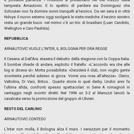
tempesta Arnautovic. E lo spettro di perdere sia Dominguez che
Schouten non fa dormire sonni tranquilli al tecnico. Da ieri sera è in città
Ndoye: il nuovo esterno oggi svolgerà le visite mediche. Il terzino sinistro
resta un grande buco: nel mirino c’è un trio di brasiliani (Luan Candido,
Welington e Caio Paulista).
REPUBBLICA
ARNAUTOVIC VUOLE L’INTER, IL BOLOGNA PER ORA REGGE
Il Cesena al Dall’Ara: stasera il debutto della stagione con la Coppa Italia.
Il bomber chiede di andare, esplicito il fratello: «L’accordo era che alle
big si diceva sì». Motta possibilista: «Deciderà il club, non voglio gente
scontenta perché adesso si gioca. Vorrei una rosa all’altezza». Clerici,
Valtolina, Di Vaio, Britos… Quante storie in quel derby. Undici anni fa
l’ultima sfida, confronti spesso spettacolari: in Serie A romagnoli in
vantaggio negli scontri diretti. Nel 1996 un 3-2 al Manuzzi lanciò la
cavalcata verso la promozione del gruppo di Ulivieri.
RESTO DEL CARLINO
ARNAUTOVIC CONTESO
L’Inter non molla, il Bologna alza il muro. I nerazzurri per il momento