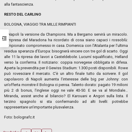
alla fantascienza.
RESTO DEL CARLINO
BOLOGNA, VIAGGIO TRA MILLE RIMPIANTI
A Napoli la versione da Champions. Ma a Bergamo servirà un miracolo.
L’impresa del Maradona ha ricordato di cosa siano capaci i rossoblù:
campionato compromesso in casa. Domenica con l’Atalanta per l’ultima
residua speranza d’Europa: bisognerà vincere con tre gol di scarto. Oggi
alle 11 la ripresa dei lavori a Casteldebole. Lucumí squalificato, Helland
verso la conferma. Il notiziario: coppia norvegese obbligata in difesa.
Aperta la prevendita per il Gewiss Stadium: 1.300 posti disponibili. Rowe
può rovesciare il mercato. C’è un altro finale tutto da scrivere. Il gol
capolavoro di Napoli aumenta l’interesse delle big per Johnny: con
un’offerta monstre il Bologna ci pensa. Talento dorato: pagato 19 milioni
più 2 di bonus, l’inglese oggi ne vale 40-50. E se va al Mondiale…
Miranda, assist anche al bilancio? El Karouani e Angori sulla lista. Il
terzino spagnolo si sta confermando ad alti livelli: potrebbe
rappresentare un’importante plusvalenza.
Foto: bolognafc.it