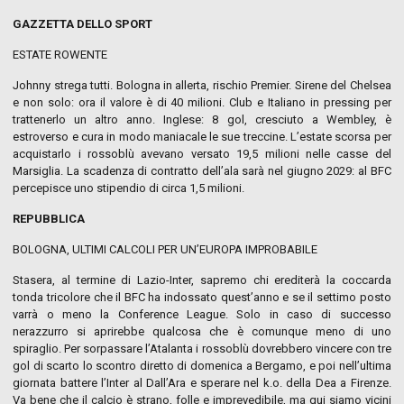
GAZZETTA DELLO SPORT
ESTATE ROWENTE
Johnny strega tutti. Bologna in allerta, rischio Premier. Sirene del Chelsea
e non solo: ora il valore è di 40 milioni. Club e Italiano in pressing per
trattenerlo un altro anno. Inglese: 8 gol, cresciuto a Wembley, è
estroverso e cura in modo maniacale le sue treccine. L’estate scorsa per
acquistarlo i rossoblù avevano versato 19,5 milioni nelle casse del
Marsiglia. La scadenza di contratto dell’ala sarà nel giugno 2029: al BFC
percepisce uno stipendio di circa 1,5 milioni.
REPUBBLICA
BOLOGNA, ULTIMI CALCOLI PER UN’EUROPA IMPROBABILE
Stasera, al termine di Lazio-Inter, sapremo chi erediterà la coccarda
tonda tricolore che il BFC ha indossato quest’anno e se il settimo posto
varrà o meno la Conference League. Solo in caso di successo
nerazzurro si aprirebbe qualcosa che è comunque meno di uno
spiraglio. Per sorpassare l’Atalanta i rossoblù dovrebbero vincere con tre
gol di scarto lo scontro diretto di domenica a Bergamo, e poi nell’ultima
giornata battere l’Inter al Dall’Ara e sperare nel k.o. della Dea a Firenze.
Va bene che il calcio è strano, folle e imprevedibile, ma qui siamo vicini