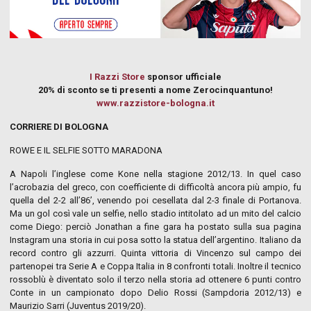
I Razzi Store
sponsor ufficiale
20% di sconto se ti presenti a nome Zerocinquantuno!
www.razzistore-bologna.it
CORRIERE DI BOLOGNA
ROWE E IL SELFIE SOTTO MARADONA
A Napoli l’inglese come Kone nella stagione 2012/13. In quel caso
l’acrobazia del greco, con coefficiente di difficoltà ancora più ampio, fu
quella del 2-2 all’86’, venendo poi cesellata dal 2-3 finale di Portanova.
Ma un gol così vale un selfie, nello stadio intitolato ad un mito del calcio
come Diego: perciò Jonathan a fine gara ha postato sulla sua pagina
Instagram una storia in cui posa sotto la statua dell’argentino. Italiano da
record contro gli azzurri. Quinta vittoria di Vincenzo sul campo dei
partenopei tra Serie A e Coppa Italia in 8 confronti totali. Inoltre il tecnico
rossoblù è diventato solo il terzo nella storia ad ottenere 6 punti contro
Conte in un campionato dopo Delio Rossi (Sampdoria 2012/13) e
Maurizio Sarri (Juventus 2019/20).