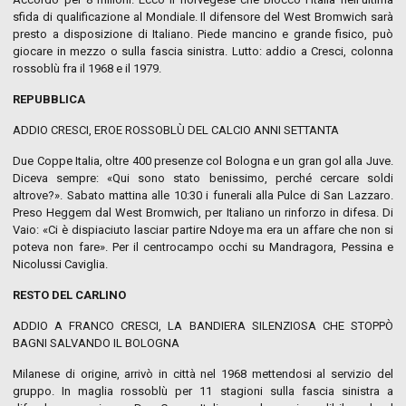
sfida di qualificazione al Mondiale. Il difensore del West Bromwich sarà
presto a disposizione di Italiano. Piede mancino e grande fisico, può
giocare in mezzo o sulla fascia sinistra. Lutto: addio a Cresci, colonna
rossoblù fra il 1968 e il 1979.
REPUBBLICA
ADDIO CRESCI, EROE ROSSOBLÙ DEL CALCIO ANNI SETTANTA
Due Coppe Italia, oltre 400 presenze col Bologna e un gran gol alla Juve.
Diceva sempre: «Qui sono stato benissimo, perché cercare soldi
altrove?». Sabato mattina alle 10:30 i funerali alla Pulce di San Lazzaro.
Preso Heggem dal West Bromwich, per Italiano un rinforzo in difesa. Di
Vaio: «Ci è dispiaciuto lasciar partire Ndoye ma era un affare che non si
poteva non fare». Per il centrocampo occhi su Mandragora, Pessina e
Nicolussi Caviglia.
RESTO DEL CARLINO
ADDIO A FRANCO CRESCI, LA BANDIERA SILENZIOSA CHE STOPPÒ
BAGNI SALVANDO IL BOLOGNA
Milanese di origine, arrivò in città nel 1968 mettendosi al servizio del
gruppo. In maglia rossoblù per 11 stagioni sulla fascia sinistra a