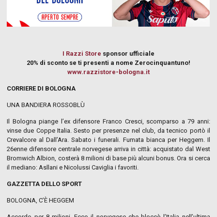
I Razzi Store
sponsor ufficiale
20% di sconto se ti presenti a nome Zerocinquantuno!
www.razzistore-bologna.it
CORRIERE DI BOLOGNA
UNA BANDIERA ROSSOBLÙ
Il Bologna piange l’ex difensore Franco Cresci, scomparso a 79 anni:
vinse due Coppe Italia. Sesto per presenze nel club, da tecnico portò il
Crevalcore al Dall’Ara. Sabato i funerali. Fumata bianca per Heggem. Il
26enne difensore centrale norvegese arriva in città: acquistato dal West
Bromwich Albion, costerà 8 milioni di base più alcuni bonus. Ora si cerca
il mediano: Asllani e Nicolussi Caviglia i favoriti.
GAZZETTA DELLO SPORT
BOLOGNA, C’È HEGGEM
Accordo per 8 milioni. Ecco il norvegese che bloccò l’Italia nell’ultima