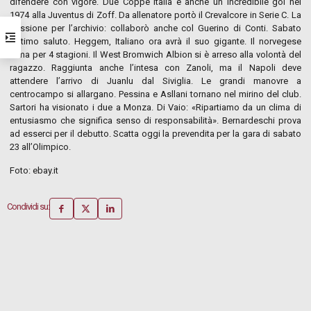
difendere con vigore. Due Coppe Italia e anche un incredibile gol nel
1974 alla Juventus di Zoff. Da allenatore portò il Crevalcore in Serie C. La
passione per l’archivio: collaborò anche col Guerino di Conti. Sabato
l’ultimo saluto. Heggem, Italiano ora avrà il suo gigante. Il norvegese
firma per 4 stagioni. Il West Bromwich Albion si è arreso alla volontà del
ragazzo. Raggiunta anche l’intesa con Zanoli, ma il Napoli deve
attendere l’arrivo di Juanlu dal Siviglia. Le grandi manovre a
centrocampo si allargano. Pessina e Asllani tornano nel mirino del club.
Sartori ha visionato i due a Monza. Di Vaio: «Ripartiamo da un clima di
entusiasmo che significa senso di responsabilità». Bernardeschi prova
ad esserci per il debutto. Scatta oggi la prevendita per la gara di sabato
23 all’Olimpico.
Foto: ebay.it
Condividi su: