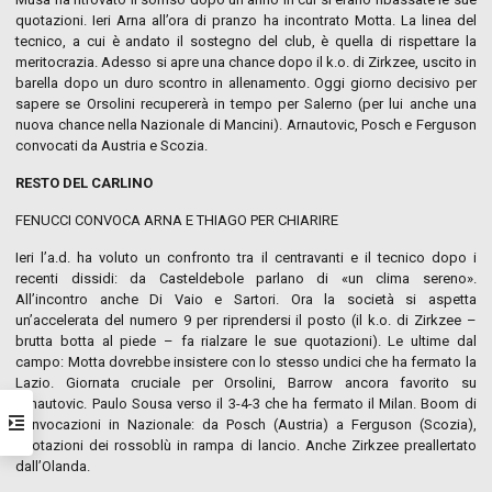
quotazioni. Ieri Arna all’ora di pranzo ha incontrato Motta. La linea del
tecnico, a cui è andato il sostegno del club, è quella di rispettare la
meritocrazia. Adesso si apre una chance dopo il k.o. di Zirkzee, uscito in
barella dopo un duro scontro in allenamento. Oggi giorno decisivo per
sapere se Orsolini recupererà in tempo per Salerno (per lui anche una
nuova chance nella Nazionale di Mancini). Arnautovic, Posch e Ferguson
convocati da Austria e Scozia.
RESTO DEL CARLINO
FENUCCI CONVOCA ARNA E THIAGO PER CHIARIRE
Ieri l’a.d. ha voluto un confronto tra il centravanti e il tecnico dopo i
recenti dissidi: da Casteldebole parlano di «un clima sereno».
All’incontro anche Di Vaio e Sartori. Ora la società si aspetta
un’accelerata del numero 9 per riprendersi il posto (il k.o. di Zirkzee –
brutta botta al piede – fa rialzare le sue quotazioni). Le ultime dal
campo: Motta dovrebbe insistere con lo stesso undici che ha fermato la
Lazio. Giornata cruciale per Orsolini, Barrow ancora favorito su
Arnautovic. Paulo Sousa verso il 3-4-3 che ha fermato il Milan. Boom di
convocazioni in Nazionale: da Posch (Austria) a Ferguson (Scozia),
quotazioni dei rossoblù in rampa di lancio. Anche Zirkzee preallertato
dall’Olanda.