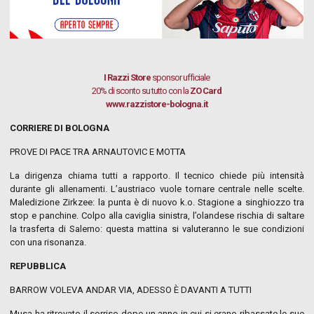
I Razzi Store
sponsor ufficiale
20% di sconto su tutto con la
ZO Card
www.razzistore-bologna.it
CORRIERE DI BOLOGNA
PROVE DI PACE TRA ARNAUTOVIC E MOTTA
La dirigenza chiama tutti a rapporto. Il tecnico chiede più intensità
durante gli allenamenti. L’austriaco vuole tornare centrale nelle scelte.
Maledizione Zirkzee: la punta è di nuovo k.o. Stagione a singhiozzo tra
stop e panchine. Colpo alla caviglia sinistra, l’olandese rischia di saltare
la trasferta di Salerno: questa mattina si valuteranno le sue condizioni
con una risonanza.
REPUBBLICA
BARROW VOLEVA ANDAR VIA, ADESSO È DAVANTI A TUTTI
Musa ha ritrovato il sorriso dopo un anno in cui si erano ribassate le sue