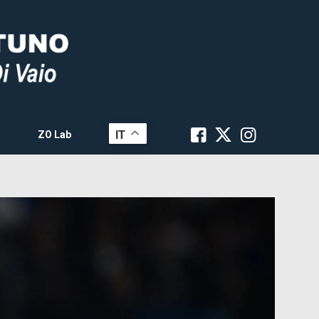
IT
ZO Lab