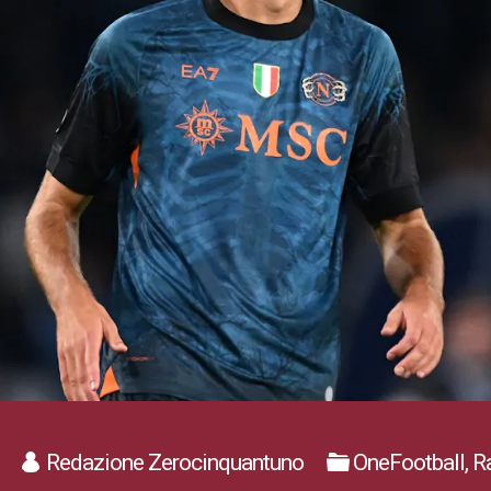
Redazione Zerocinquantuno
OneFootball, 