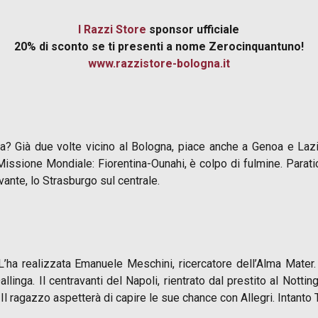
I Razzi Store
sponsor ufficiale
20% di sconto se ti presenti a nome Zerocinquantuno!
www.razzistore-bologna.it
cita? Già due volte vicino al Bologna, piace anche a Genoa e Lazio
issione Mondiale: Fiorentina-Ounahi, è colpo di fulmine. Paratici
vante, lo Strasburgo sul centrale.
 L’ha realizzata Emanuele Meschini, ricercatore dell’Alma Mater
linga. Il centravanti del Napoli, rientrato dal prestito al Notti
Il ragazzo aspetterà di capire le sue chance con Allegri. Intanto 