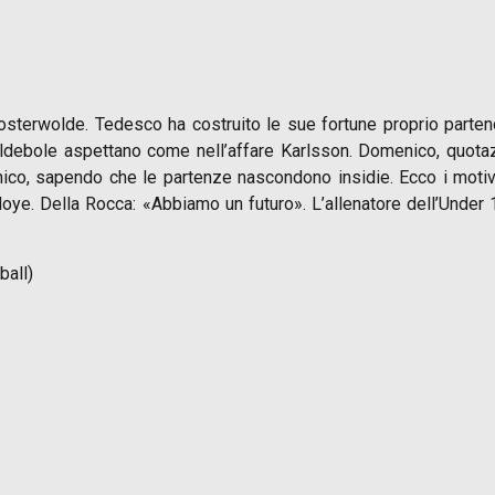
sterwolde. Tedesco ha costruito le sue fortune proprio partendo
ldebole aspettano come nell’affare Karlsson. Domenico, quotazioni
cnico, sapendo che le partenze nascondono insidie. Ecco i moti
doye. Della Rocca: «Abbiamo un futuro». L’allenatore dell’Unde
ball)