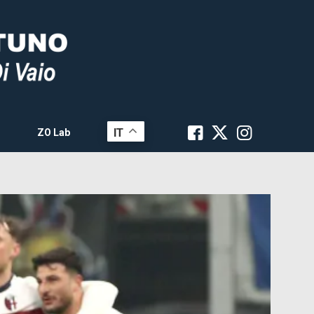
IT
ZO Lab