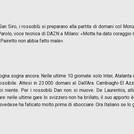
 San Siro, i rossoblù si preparano alla partita di domani col Mo
Parolo, voce tecnica di DAZN a Milano: «Motta ha dato coraggio m
e Pairetto non abbia fatto male».
logna sogna ancora. Nelle ultime 10 giornate solo Inter, Atalanta
ssibile. Attesi in 23.000 domani al Dall’Ara. Cambiaghi-El Azz
 niente. Per i rossoblù Dan non si muove. De Laurentiis, alla 
: nelle ultime gare lo svizzero non ha brillato, il suo apporto è
no svedese ha faticato molto prima di sbocciare. Ora Italiano se lo 